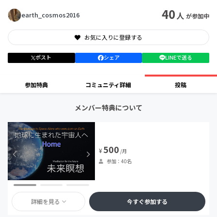
40
人
earth_cosmos2016
が参加中
お気に入りに登録する
ポスト
シェア
LINEで送る
参加特典
コミュニティ詳細
投稿
メンバー特典について
500
¥
/月
参加：40名
詳細を見る
今すぐ参加する