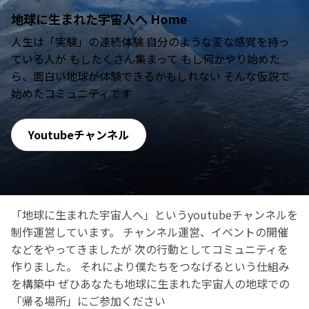
地球に生まれた宇宙人へ Home
人生は「実験」の連続体験 自分のような変な感覚を持っ
ている人が もしたくさん集まって もし何かやり始めた
ら、面白い地球が体験できるかもしれない そんな仮説で
始めたコミュニティです
Youtubeチャンネル
「地球に生まれた宇宙人へ」というyoutubeチャンネルを
制作運営しています。 チャンネル運営、イベントの開催
などをやってきましたが 次の行動としてコミュニティを
作りました。 それにより僕たちをつなげるという仕組み
を構築中 ぜひあなたも地球に生まれた宇宙人の地球での
「帰る場所」にご参加ください