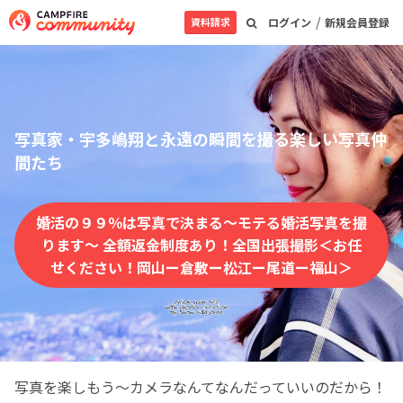
/
資料請求
ログイン
新規会員登録
写真家・宇多嶋翔と永遠の瞬間を撮る楽しい写真仲
間たち
婚活の９９％は写真で決まる～モテる婚活写真を撮
ります～ 全額返金制度あり！全国出張撮影＜お任
せください！岡山ー倉敷ー松江ー尾道ー福山＞
写真を楽しもう～カメラなんてなんだっていいのだから！