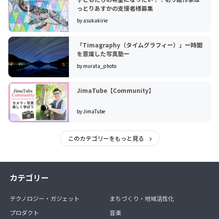
っとりあすかの支援者様募集
by asukakirie
「Timagraphy（タイムグラフィー）」ー時間
を意識した写真塾ー
by murata_photo
JimaTube【Community】
by JimaTube
このカテゴリーをもっと見る
カテゴリー
テクノロジー・ガジェット
まちづくり・地域活性化
プロダクト
音楽