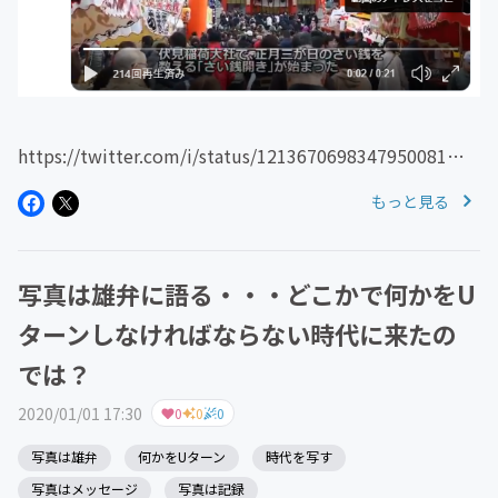
https://twitter.com/i/status/1213670698347950081
かつてグラビア雑誌が盛んだったころ１５０～２００ペ
もっと見る
ージの女性グラビア写真集の撮影なんて、出版社からの依
頼の場合１日で済ませるのが基...
写真は雄弁に語る・・・どこかで何かをU
ターンしなければならない時代に来たの
では？
2020/01/01 17:30
0
0
0
写真は雄弁
何かをUターン
時代を写す
写真はメッセージ
写真は記録