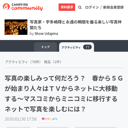
/
資料請求
ログイン
新規会員登録
写真家・宇多嶋翔と永遠の瞬間を撮る楽しい写真仲
間たち
by
Show Udajima
トップ
77
アクティビティ
アクティビティ（76件）
商品（1件）
写真の楽しみって何だろう？ 春から５Ｇ
が始まり人々はＴＶからネットに大移動
する～マスコミからミニコミに移行する
ネットで写真を楽しむには？
2020/01/30 17:58
0
0
0