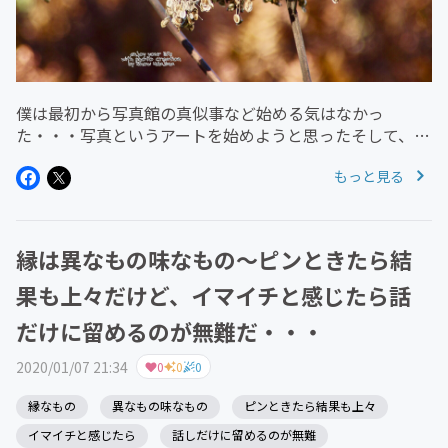
僕は最初から写真館の真似事など始める気はなかっ
た・・・写真というアートを始めようと思ったそして、写
真を撮ってるうちにアートってなんだろうと次第に考える
もっと見る
ようになった・・・それまではアートはアートだろう表現
だよ魂の叫びというか～などなど文...
縁は異なもの味なもの～ピンときたら結
果も上々だけど、イマイチと感じたら話
だけに留めるのが無難だ・・・
2020/01/07 21:34
0
0
0
縁なもの
異なもの味なもの
ピンときたら結果も上々
イマイチと感じたら
話しだけに留めるのが無難