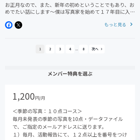
お正月なので、また、新年の初めということでもあり、お
めでたい話にします～僕は写真家を始めて１７年目に入り
ます写真の世界はデジカメの出現で一気に様変わりしまし
もっと見る
たそんなデジタルコンテンツの時代だからこそ踏み込んだ
未知なる世界です永遠の挑戦...
...
1
2
3
4
8
メンバー特典を選ぶ
1,200
円/月
＜季節の写真：１０点コース＞
毎月未発表の季節の写真を10点・データファイル
で、ご指定のメールアドレスに送ります。
１）毎月、活動報告にて、１２点以上を番号をつけ