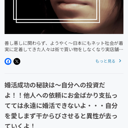
善し悪しに関わらず、ようやく～日本にもネット社会が着
実に定着してきた人々は街で買い物をしなくなり実店舗販
売が成績不良で各種業界での閉店が相次ぐ・・・出版業界
もっと見る
などの打撃はひどく倒産が止まらず大手など会社はあって
も絶版となる雑誌多数・・・...
婚活成功の秘訣は～自分への投資だ
よ！！他人への依頼にお金ばかり支払っ
てては永遠に婚活できないよ・・・自分
を愛しまず干からびさせると異性が去っ
ていくよ！