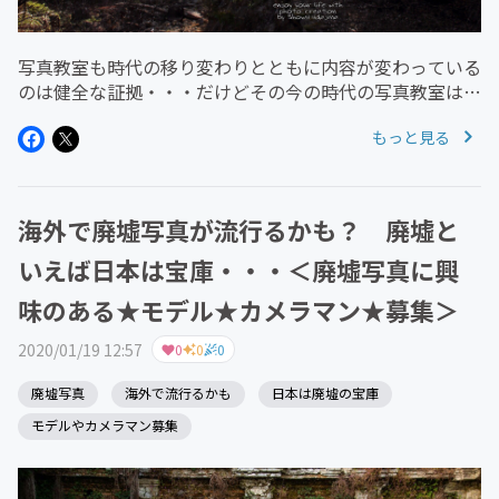
写真教室も時代の移り変わりとともに内容が変わっている
のは健全な証拠・・・だけどその今の時代の写真教室は～
コレダ！というアイデアが生まれない昔といってもデジカ
もっと見る
メが誕生するまでは写真の世界も今日とは随分と違うデジ
カメが誕生するまでのカメラ...
海外で廃墟写真が流行るかも？ 廃墟と
いえば日本は宝庫・・・＜廃墟写真に興
味のある★モデル★カメラマン★募集＞
2020/01/19 12:57
0
0
0
廃墟写真
海外で流行るかも
日本は廃墟の宝庫
モデルやカメラマン募集