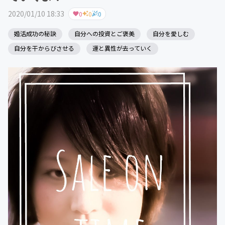
2020/01/10 18:33
0
0
0
婚活成功の秘訣
自分への投資とご褒美
自分を愛しむ
自分を干からびさせる
運と異性が去っていく