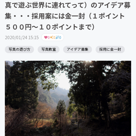
真で遊ぶ世界に連れてって）のアイデア募
集・・・採用案には金一封（１ポイント
５００円～１０ポイントまで）
2020/01/24 15:15
0
0
0
写真の遊び方
写真教室
アイデア募集
採用に金一封