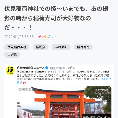
伏見稲荷神社での怪～いまでも、あの撮
影の時から稲荷寿司が大好物なの
だ・・・！
2020/01/05 16:56
0
0
0
伏見稲荷神社
怪現象
あの撮影
稲荷寿司
大好物