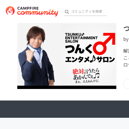
b
おす
解
こ
ロ
アート・写真
テクノロジー・ガジェット
映像・映画
ビジネス・起業
チャレンジ