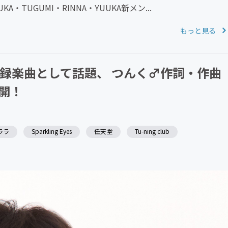
UKA・TUGUMI・RINNA・YUUKA新メン...
もっと見る
収録楽曲として話題、 つんく♂作詞・作曲
開！
ララ
Sparkling Eyes
任天堂
Tu-ning club