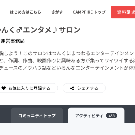
はじめ方はこちら
さがす
CAMPFIRE トップ
資料請
つんく♂エンタメ♪サロン
y
運営事務局
すめのコミュニティ
人気のコミュニティ
新着のコミュ
説しよう！このサロンはつんくにまつわるエンターテインメン
と、作詞、作曲、映画作りに興味ある方が集ってワイワイする
デュースのノウハウ話などいろんなエンターテインメントが体
音楽
舞台・パフォーマンス
ゲーム・サービス開発
フード・飲食店
お気に入りに登録する
シェアする
書籍・雑誌出版
アニメ・漫画
ソーシャルグッド
ビューティー・ヘルス
コミュニティ
トップ
アクティビティ
458