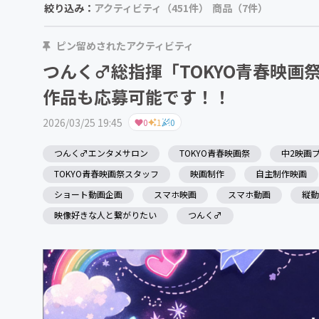
絞り込み：
アクティビティ（451件）
商品（7件）
ピン留めされたアクティビティ
つんく♂総指揮「TOKYO青春映画
作品も応募可能です！！
2026/03/25 19:45
0
1
0
つんく♂エンタメサロン
TOKYO青春映画祭
中2映画
TOKYO青春映画祭スタッフ
映画制作
自主制作映画
ショート動画企画
スマホ映画
スマホ動画
縦動
映像好きな人と繋がりたい
つんく♂