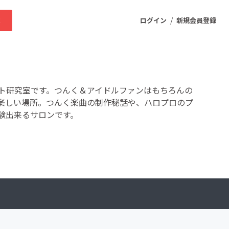
/
求
ログイン
新規会員登録
ニティ
ト研究室です。つんく＆アイドルファンはもちろんの
楽しい場所。つんく楽曲の制作秘話や、ハロプロのプ
験出来るサロンです。
プロダクト
ファッション
スポーツ
ケア
まちづくり・地域活性化