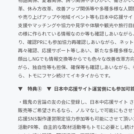
物語関係、愛着関係、誇り関係や学びがい、働きがい
革、休み方改革、改善アップ関係等や多種多様な人間
や売り上げアップや地域イベント等も日本中応援サイト
支援やマッチングや協力や見学や体験や観光や旅行目
の様に作られている情報なのか等も確認しあいながら
り、確認PRにも参加協力再確認しあいながら、ネット
再々確認、応援サポート等しあい、新たな多種多様な
顔出しNGでも情報交換等からでも色々な改善改革方
がら、独自性等も担保、確保等も確認しあいながら、
ら、トモにフヤシ続けてイキタイからです。
▼ 特典⑤ ▼ 日本中応援サイト運営側にも参加可
・餓鬼の言論の友の会に登録し、日本中応援サイト 
販売等ご希望されるなら、ノルマなしで可能にもさせ
応援SNS製作運営限定協力参加等も可能にさせて頂
活動PR等、自主的な取材活動等もトモに必要とし続