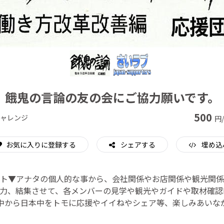
CAMPFIRE for Social Good
CAMPFIRE Creation
餓鬼の言論の友の会にご協力願いです。
500
ャレンジ
円
お気に入りに登録する
シェアする
埋め込
ト▼アナタの個人的な事から、会社関係やお店関係や観光関係
力、結集させて、各メンバーの見学や観光やガイドや取材確認
中から日本中をトモに応援やイイねやシェア等、楽しみあいな