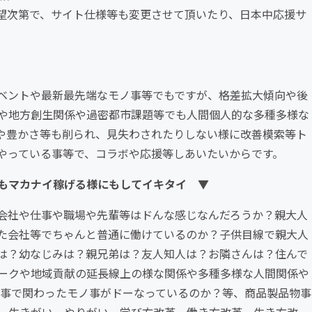
望次第で、サイト仕様等も変更させて頂いたり、日本中応援サ
ベントや最新最先端なモノ事等でもですが、格差拡大傾向や後
や地方創生関係や過密都市課題等でも人間個人的な多種多様な
や豊かさ等も削られ、見失わされたりしない様に改善模索等ト
やっている事等で、コラボや応援等しあいたいからです。
もマカナイ稼げる様にもしてイキタイ ▼
会社や仕事や職場や先輩等はドんな感じなんだろうか？親大人
た会社等でちゃんと普通に働けているのか？子供目線で親大人
は？幼なじみは？親兄弟は？友人知人は？お隣さんは？住んで
ークや地域貢献の延長線上の様な関係や多種多様な人間関係や
仕事で関わったモノ事がドーなっているのか？等、商品製品物事