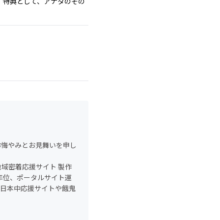
。特典として、アナタのその
お悔やみとお見舞いを申し
域密着応援サイト 製作
年位、ポータルサイト運
、日本中応援サイトや餓鬼