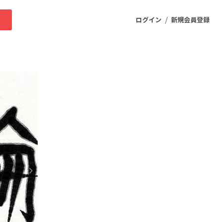
/
求
ログイン
新規会員登録
ニティ
プロダクト
ファッション
スポーツ
ケア
まちづくり・地域活性化