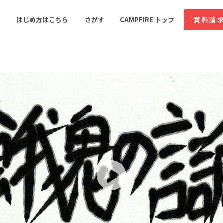
コミュニティ詳細
投稿
はじめ方はこちら
さがす
CAMPFIRE トップ
資料請
すめのコミュニティ
人気のコミュニティ
新着のコミュ
音楽
舞台・パフォーマンス
ゲーム・サービス開発
フード・飲食店
書籍・雑誌出版
アニメ・漫画
ソーシャルグッド
ビューティー・ヘルス