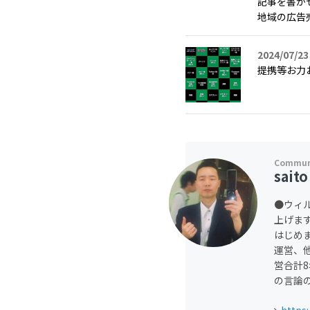
記事を書か
地域の広告売
2024/07/23
提携等お力
saito
●ウィ
上げま
はじめ
運営、
営合計
の言論