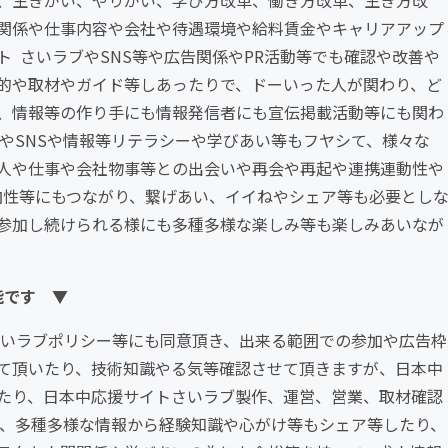
、生きがい、やりがい、学び方改革、働き方改革、生き方改
関係や仕事内容や会社や待遇環境や給料賃金やキャリアアップ
 さいラブやSNS等や広告関係やPR活動等でも確認や改善や
的や取材やガイド等しあったりで、ドーいった人が関わり、ど
、情報等の作り手にも情報発信者にも宣伝掲載活動等にも関わ
やSNSや情報等リテラシーや学びあい等もフヤシて、様々な
人や仕事や会社物事等との出会いや再会や再起や連携連動性や
向性等にもつながり、繋げあい、イイねやシェア等も必要とし
参加し続けられる様にも多種多様な楽しみ等も楽しみあいなが
能です ▼
さいラブポリシー等にも同意頂き、出来る範囲での参加や広告枠
て頂いたり、技術知識やる気等確認させて頂きますが、日本中
いたり、日本中応援サイトさいラブ製作、運営、営業、取材確認
け、多種多様な情報から経験知識や心がけ等もシェア等したり、