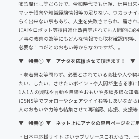
嘘誤魔化し等だらけで、令和時代でも信頼、信用出来
マッチ傾向や知識経験情報等の足りない、ワカラナイ
らく出来ない事もあり、人生を失敗させられ、騙され
にAIやロボット等技術進化改善等されても人間的に
ノ事の改善の為等にもどんな情報でも取材確認PR等
必要な１つだとのおもい等からなのですが、。
▼ 特典① ▼ アナタを応援させて頂きます！ ▼
・老若男女等問わず。必要とされている会社や人や物
たい、したい、させたいポイントや人間が生きる事に
1人1人の興味や言動や目線やおもいや多種多様な知
にSNS等でフォローやシェアやイイね等しあいながら
人のおもいや力等も結集させて再確認、応援、支援等
▼ 特典② ▼ ネット上にアナタの専用ページをご
・日本中応援サイト さいラブリリースこれからで、