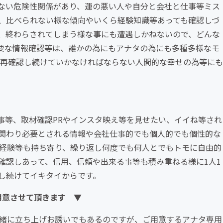
ない危険性関係があり、運の悪い人や自分と会社と仕事等ミス
、比べられない様な傾向やいくら経験知識等あっても確認しづ
、終わらされてしまう様な事にも遭遇しかねないので、どんな
必要な情報確認等は、誰かの為にもアナタの為にも多種多様なモ
、再確認し続けていかなければならない人間的な幸せの為等にも
事等、取材確認PRやインスタ映え等を見せたい、イイね等され
関わり必要とされる情報や会社仕事的でも個人的でも個性的な
識経験等も持ち寄り、繰り返し何度でも何人とでもトモに自由的
確認しあって、信用、信頼や出来る事等も積み重ねる様に1人1
し続けてイキタイからです。
用意させて頂きます ▼
一緒に立ち上げお誘いでもあるのですが、ご用意するアナタ専用