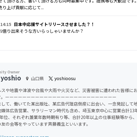
せて頂ける方、書いて頂ける方も同時募集中です。提携等も大歓迎です
り上げ貢献に応じて...
 14:15
日本中応援サイトリリースさせました？！
お借り出来そうな方いらっしゃいませんか？
 yoshio
山口県
yoshioosu
ルスや地震や津波や台風や大雨や火災など、災害被害に遭われた皆様に
す。ーーーーーーーーーーーーーーーーーーーーーーーーーー
まして、働いてた某出版社、某広告代理店倒産に出会い、一念発起して地
他媒体広告営業、サラリーマン時代も含め、埼玉東京中心に営業合計13
8年位、それぞれ兼業年数時期有り等、合計20年以上の仕事経験等から
の友の会等をやっています斉藤義生といいます。