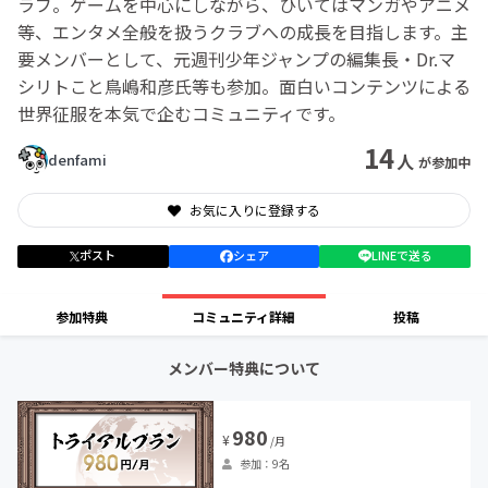
ラブ。ゲームを中心にしながら、ひいてはマンガやアニメ
等、エンタメ全般を扱うクラブへの成長を目指します。主
要メンバーとして、元週刊少年ジャンプの編集長・Dr.マ
シリトこと鳥嶋和彦氏等も参加。面白いコンテンツによる
世界征服を本気で企むコミュニティです。
14
人
denfami
が参加中
お気に入りに登録する
ポスト
シェア
LINEで送る
参加特典
コミュニティ詳細
投稿
メンバー特典について
980
¥
/月
参加：9名