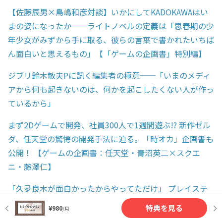
【佐藤辰男×鳥嶋和彦対談】いかにしてKADOKAWAはい
まの姿になったか──ライトノベルの定義は「思春期の少
年少女がみずから手に取る、彼らの言葉で書かれたいちば
ん面白いと思えるもの」【「ゲームの企画書」特別編】
ジブリ鈴木敏夫Pに訊く編集者の極意──「いまのメディ
アから何も起きないのは、何かを起こしたくない人が作っ
ているから」
まず2Dゲームで開発、社員300人で1週間遊ぶ!? 新作ゼル
ダ、任天堂の驚愕の開発手法に迫る。「時オカ」企画書も
公開！ 【ゲームの企画書：任天堂・青沼英二×スクエ
ニ・藤澤仁】
「久夛良木が面白かったからやってただけ」 プレイステ
ーションの立役者に訊くその誕生秘話【丸山茂雄×川上量
特典を見る
¥980
/月
生】