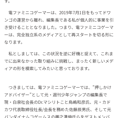
す。
電ファミニコゲーマーは、2019年7月1日をもってドワ
ンゴの運営から離れ、編集長である私が個人的に事業を引
き受けることとなりました。つまり、電ファミニコゲーマ
ーは、完全独立系のメディアとして再スタートを切る形に
なります。
私としましては、この状況を逆に好機と捉えて、これま
でに出来なかった取り組みに挑戦し、まったく新しいメデ
ィアの形を模索してみたいと思っております。
つきましては、電ファミニコゲーマーでは、”押しかけ
アドバイザー”として元・週刊少年ジャンプの編集長で
現・白泉社会長のDr.マシリトこと鳥嶋和彦氏、元・カド
カワ代表取締役社長/会長を務めた佐藤辰男氏、そして元
バンダイナムコゲームスの鵜之澤伸氏らをゲストメンバ