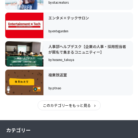
by otacreators
エンタメ×テックサロン
by entvgarden
人事部ヘルプデスク【企業の人事・採用担当者
が匿名で集まるコニュニティー】
by hosono_takuya
複業放送室
by ptnao
このカテゴリーをもっと見る
カテゴリー