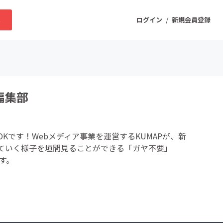
/
求
ログイン
新規会員登録
ニティ
編集部
プロダクト
Kです！Webメディア事業を運営するKUMAPが、新
ファッション
ていく様子を垣間見ることができる「ガヤ不要」
です。
スポーツ
ケア
まちづくり・地域活性化