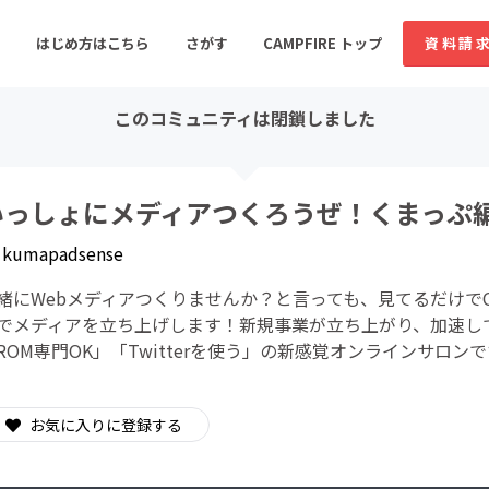
はじめ方はこちら
さがす
CAMPFIRE トップ
資料請
このコミュニティは閉鎖しました
すめのコミュニティ
人気のコミュニティ
新着のコミュ
いっしょにメディアつくろうぜ！くまっぷ
y
kumapadsense
音楽
舞台・パフォーマンス
緒にWebメディアつくりませんか？と言っても、見てるだけでO
ゲーム・サービス開発
フード・飲食店
でメディアを立ち上げします！新規事業が立ち上がり、加速し
ROM専門OK」「Twitterを使う」の新感覚オンラインサロン
書籍・雑誌出版
アニメ・漫画
ソーシャルグッド
ビューティー・ヘルス
お気に入りに登録する