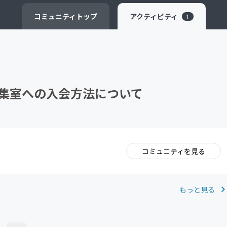
CAMPFIRE for Social Good
CAMPFIRE Creation
コミュニティ
トップ
アクティビティ
1
集室への入会方法について
コミュニティを見る
。
もっと見る