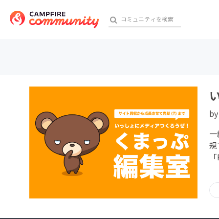
おす
b
アート・写真
一
テクノロジー・ガジェット
規
「
映像・映画
ビジネス・起業
チャレンジ