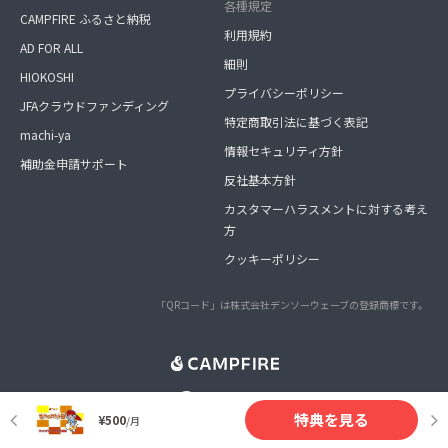
各種規定
CAMPFIRE ふるさと納税
利用規約
AD FOR ALL
細則
HIOKOSHI
プライバシーポリシー
JFAクラウドファンディング
特定商取引法に基づく表記
machi-ya
情報セキュリティ方針
補助金申請サポート
反社基本方針
カスタマーハラスメントに対する考え
方
クッキーポリシー
「QRコード」は株式会社デンソーウェーブの登録商標です。
特典を見る
¥500
/月
会社概要
採用情報
パートナー募集