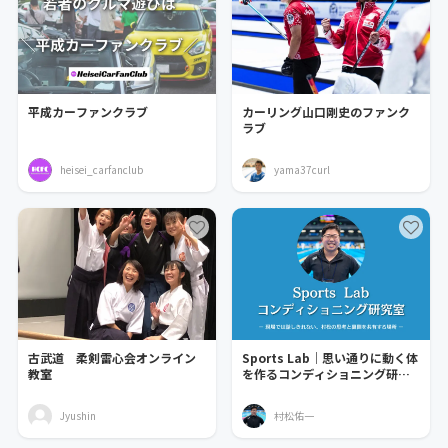
平成カーファンクラブ
カーリング山口剛史のファンク
ラブ
heisei_carfanclub
yama37curl
古武道 柔剣雷心会オンライン
Sports Lab｜思い通りに動く体
教室
を作るコンディショニング研究
室
Jyushin
村松佑一