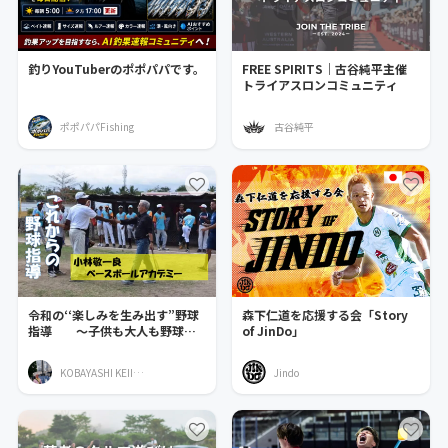
釣りYouTuberのポポパパです。
FREE SPIRITS｜古谷純平主催
トライアスロンコミュニティ
ポポパパFishing
古谷純平
令和の‘‘楽しみを生み出す”野球
森下仁道を応援する会「Story
指導 ～子供も大人も野球を
of JinDo」
通じて学びましょう～
KOBAYASHI KEIICHIRO
Jindo