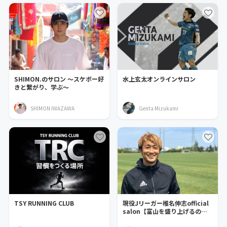
SHIMON.のサロン 〜スケボー好
水上玄太オンラインサロン
きと繋がり、学ぶ〜
SHIMON IWAZAWA
Genta Mizukami
TSY RUNNING CLUB
現役Jリーガー椎名伸志official
salon【富山を盛り上げるのは
俺だ】