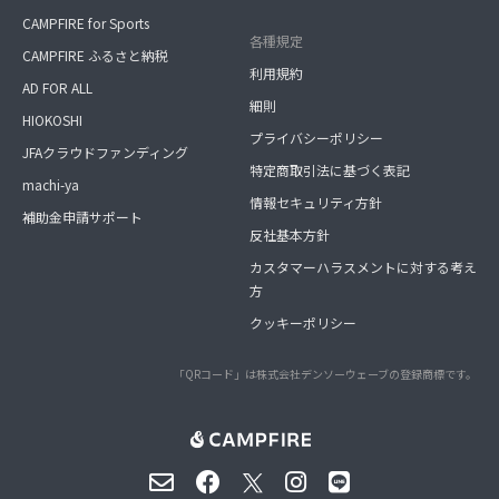
CAMPFIRE for Sports
各種規定
CAMPFIRE ふるさと納税
利用規約
AD FOR ALL
細則
HIOKOSHI
プライバシーポリシー
JFAクラウドファンディング
特定商取引法に基づく表記
machi-ya
情報セキュリティ方針
補助金申請サポート
反社基本方針
カスタマーハラスメントに対する考え
方
クッキーポリシー
「QRコード」は株式会社デンソーウェーブの登録商標です。