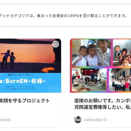
CAMPFIRE for Social Good
CAMPFIRE Creation
グッドカテゴリでは、集まった支援金の100%を受け取ることができます。
笑顔を守るプロジェクト
直接のお願いです。カンボ
児院運営費確保したい、私
チューバーよ。
bornen
cambodian SCF organization