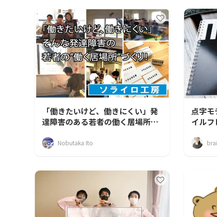
「働きたいけど、働きにくい」発
点字モ
達障害のある若者の働く居場所を
イルフ
つくりたい！
Nobutaka Ito
brai