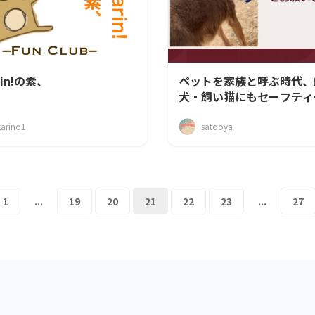
rin!の素、
ペットを家族と呼ぶ時代、
犬・飼い猫にもセーフティ
トが必要だと思います
karino1
satooya
1
...
19
20
21
22
23
...
27