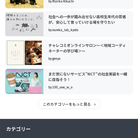
by Marika Kikuchi
社会への一歩が踏み出せない高校生年代の若者
が、安心して育っていける場を守りたい
by eureka_lab_kyoto
チャレコミオンラインサロン～＜地域コーディ
ネーターの学び場＞～
by genyo
まだ世にないサービス”NCT”の社会実装を一緒
に目指そう！
by 100_one_w_o
このカテゴリーをもっと見る
カテゴリー