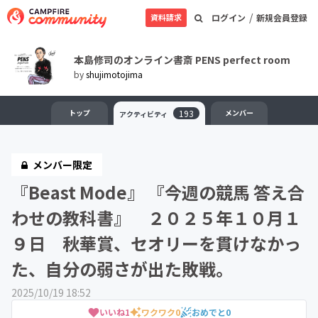
/
資料請求
ログイン
新規会員登録
本島修司のオンライン書斎 PENS perfect room
by
shujimotojima
トップ
193
メンバー
アクティビティ
メンバー限定
『Beast Mode』 『今週の競馬 答え合
わせの教科書』 ２０２５年１０月１
９日 秋華賞、セオリーを貫けなかっ
た、自分の弱さが出た敗戦。
2025/10/19 18:52
いいね
1
ワクワク
0
おめでと
0