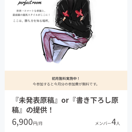
初月無料実施中！
今参加すると今月分の参加費が無料です。
『未発表原稿』or『書き下ろし原
稿』の提供！
6,900
4
円/月
メンバー
人