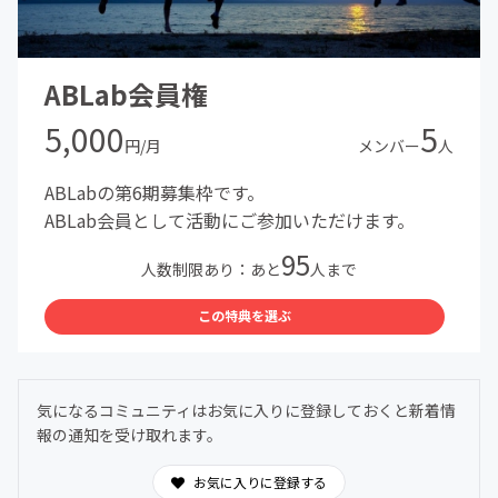
ABLab会員権
5,000
5
円/月
メンバー
人
ABLabの第6期募集枠です。
ABLab会員として活動にご参加いただけます。
95
人数制限あり：あと
人まで
この特典を選ぶ
気になるコミュニティはお気に入りに登録しておくと新着情
報の通知を受け取れます。
お気に入りに登録する