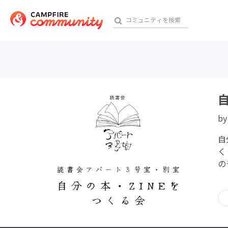
おす
b
アート・写真
自
テクノロジー・ガジェット
く
の
映像・映画
ビジネス・起業
チャレンジ