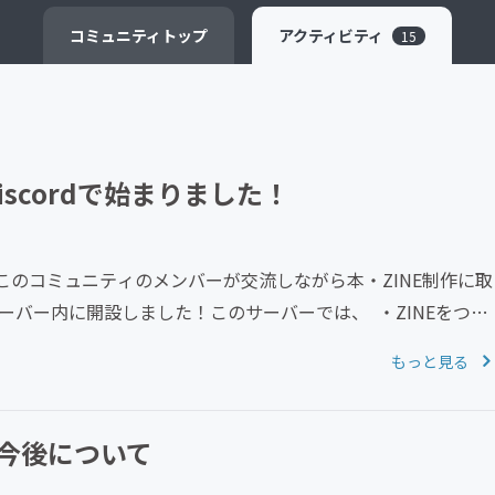
CAMPFIRE for Social Good
CAMPFIRE Creation
コミュニティ
トップ
アクティビティ
15
scordで始まりました！
のコミュニティのメンバーが交流しながら本・ZINE制作に取
サーバー内に開設しました！このサーバーでは、 ・ZINEをつく
もっと見る
今後について