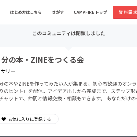
はじめ方はこちら
さがす
CAMPFIRE トップ
資料請
このコミュニティは閉鎖しました
すめのコミュニティ
人気のコミュニティ
新着のコミュ
自分の本・ZINEをつくる会
y
サリー
音楽
舞台・パフォーマンス
分の本やZINEを作ってみたい人が集まる、初心者歓迎のオンラ
ゲーム・サービス開発
フード・飲食店
りのヒント」を配信。アイデア出しから完成まで、ステップ形
チャットで、仲間と情報交換・相談もできます。 あなただけの
書籍・雑誌出版
アニメ・漫画
ソーシャルグッド
ビューティー・ヘルス
お気に入りに登録する