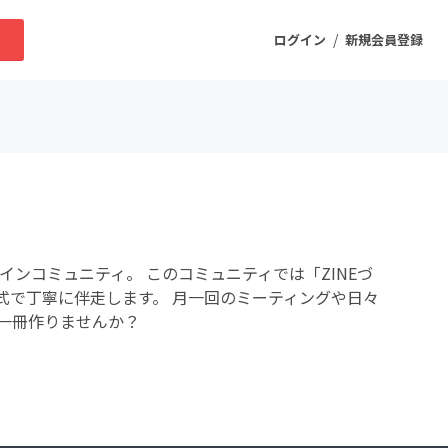
/
求
ログイン
新規会員登録
ニティ
プロダクト
インコミュニティ。 このコミュニティでは「ZINEづ
ファッション
式で丁寧に伴走します。 月一回のミーティングや日々
一冊作りませんか？
スポーツ
ケア
まちづくり・地域活性化