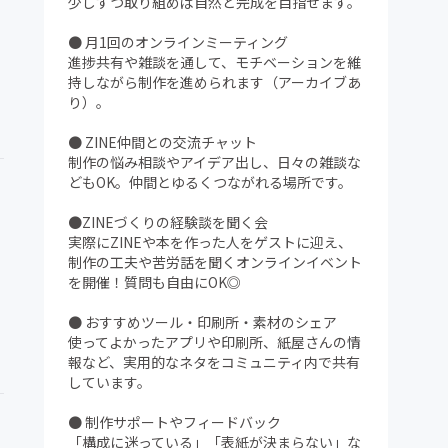
少しずつ取り組めば自然と完成を目指せます。
● 月1回のオンラインミーティング
進捗共有や雑談を通して、モチベーションを維
持しながら制作を進められます（アーカイブあ
り）。
● ZINE仲間との交流チャット
制作の悩み相談やアイデア出し、日々の雑談な
どもOK。仲間とゆるくつながれる場所です。
●ZINEづくりの経験談を聞く会
実際にZINEや本を作った人をゲストに迎え、
制作の工夫や苦労話を聞くオンラインイベント
を開催！質問も自由にOK◎
● おすすめツール・印刷所・素材のシェア
使ってよかったアプリや印刷所、紙屋さんの情
報など、実用的なネタをコミュニティ内で共有
しています。
● 制作サポートやフィードバック
「構成に迷っている」「表紙が決まらない」な