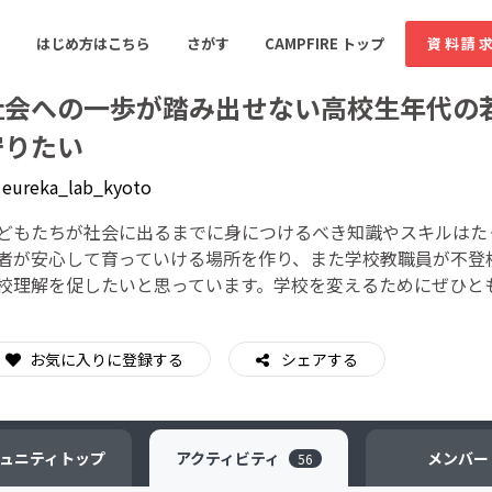
はじめ方はこちら
さがす
CAMPFIRE トップ
資料請
社会への一歩が踏み出せない高校生年代の
守りたい
y
eureka_lab_kyoto
すめのコミュニティ
人気のコミュニティ
新着のコミュ
どもたちが社会に出るまでに身につけるべき知識やスキルはた
者が安心して育っていける場所を作り、また学校教職員が不登
音楽
舞台・パフォーマンス
校理解を促したいと思っています。学校を変えるためにぜひと
ゲーム・サービス開発
フード・飲食店
書籍・雑誌出版
アニメ・漫画
お気に入りに登録する
シェアする
ソーシャルグッド
ビューティー・ヘルス
ュニティ
トップ
アクティビティ
メンバー
56