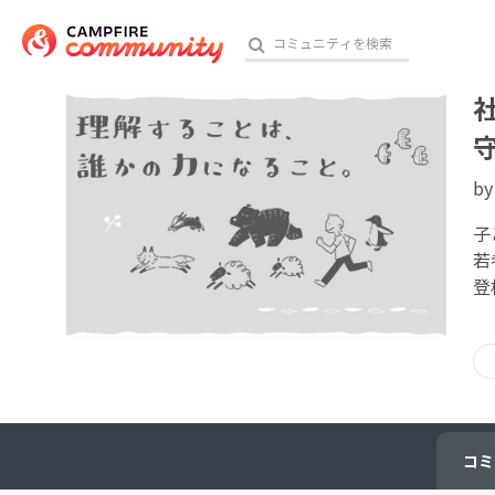
b
おす
子
若
アート・写真
登
テクノロジー・ガジェット
映像・映画
ビジネス・起業
チャレンジ
コミ