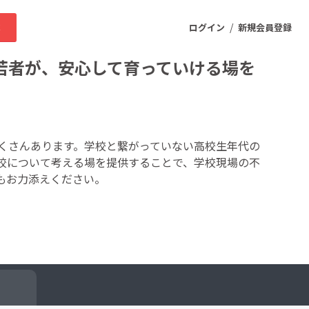
/
求
ログイン
新規会員登録
若者が、安心して育っていける場を
ニティ
くさんあります。学校と繋がっていない高校生年代の
校について考える場を提供することで、学校現場の不
プロダクト
もお力添えください。
ファッション
スポーツ
ケア
まちづくり・地域活性化