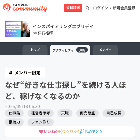
/
資料請求
ログイン
新規会員登録
インスパイアリングエブリデイ
by
只石裕輝
トップ
908
メンバー
アクティビティ
メンバー限定
なぜ“好きな仕事探し”を続ける人ほ
ど、稼げなくなるのか
2026/05/18 06:30
仕事論
経営者思考
天職
商売繁盛
自己成長
継続力
ファン作り
いいね
0
ワクワク
0
おめでと
0