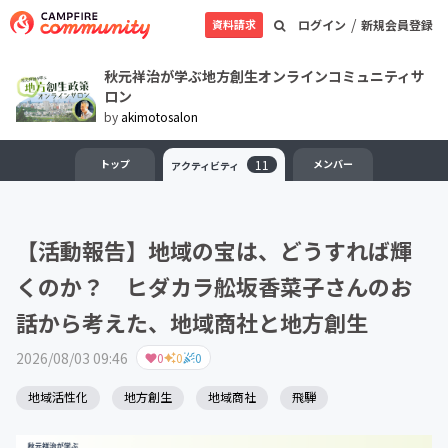
/
資料請求
ログイン
新規会員登録
秋元祥治が学ぶ地方創生オンラインコミュニティサ
ロン
by
akimotosalon
トップ
11
メンバー
アクティビティ
【活動報告】地域の宝は、どうすれば輝
くのか？ ヒダカラ舩坂香菜子さんのお
話から考えた、地域商社と地方創生
2026/08/03 09:46
0
0
0
地域活性化
地方創生
地域商社
飛騨