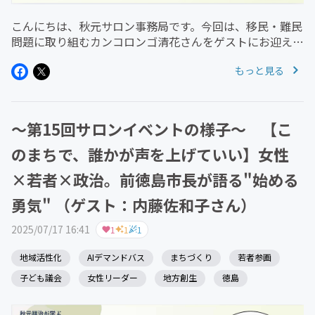
こんにちは、秋元サロン事務局です。今回は、移民・難民
問題に取り組むカンコロンゴ清花さんをゲストにお迎え
し、日本の地域社会における多文化共生のリアルを深掘り
もっと見る
しました。テーマは、移民・難民と暮らす日本の現在地。
川口市で息子と共に暮らす中で...
〜第15回サロンイベントの様子〜 【こ
のまちで、誰かが声を上げていい】女性
×若者×政治。前徳島市長が語る"始める
勇気" （ゲスト：内藤佐和子さん）
2025/07/17 16:41
1
1
1
地域活性化
AIデマンドバス
まちづくり
若者参画
子ども議会
女性リーダー
地方創生
徳島