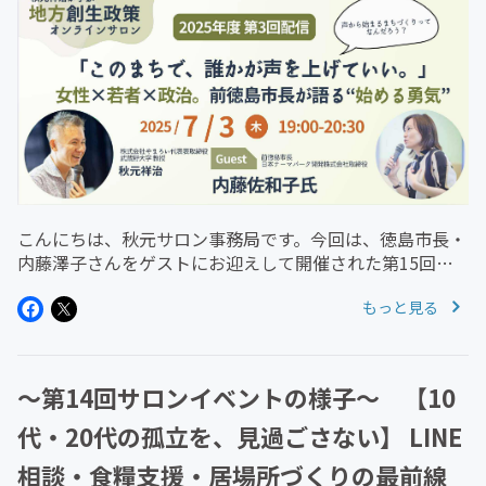
こんにちは、秋元サロン事務局です。今回は、徳島市長・
内藤澤子さんをゲストにお迎えして開催された第15回サ
ロンイベントの模様をお届けします。若くして市政のトッ
もっと見る
プに立ち、都市再生・福祉・交通・文化・起業支援までを
横断する内藤さん。その一歩...
〜第14回サロンイベントの様子〜 【10
代・20代の孤立を、見過ごさない】 LINE
相談・食糧支援・居場所づくりの最前線