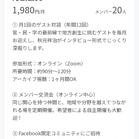
1,980
20
円/月
メンバー
人
① 月1回のゲスト対談（年間12回）
官・民・学の最前線で地方創生に挑むゲストを毎月
お迎えし、秋元祥治がインタビュー形式でじっくり
深掘りします。
参加形式：オンライン（Zoom）
所要時間：約90分〜120分
アーカイブ視聴：1ヶ月間OK
② メンバー交流会（オンライン中心）
同じ関心を持つ仲間と、地域や分野を越えてつなが
れる場を定期開催。希望者による自主開催も大歓
迎！
③ Facebook限定コミュニティにご招待