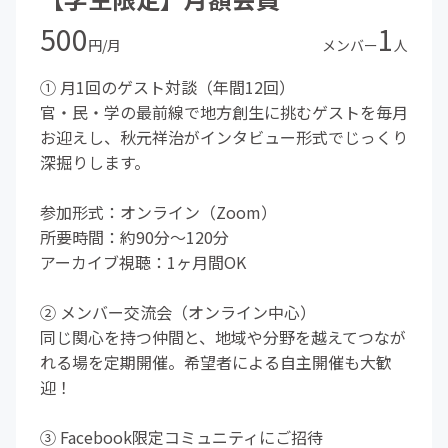
500
1
円/月
メンバー
人
① 月1回のゲスト対談（年間12回）
官・民・学の最前線で地方創生に挑むゲストを毎月
お迎えし、秋元祥治がインタビュー形式でじっくり
深掘りします。
参加形式：オンライン（Zoom）
所要時間：約90分〜120分
アーカイブ視聴：1ヶ月間OK
② メンバー交流会（オンライン中心）
同じ関心を持つ仲間と、地域や分野を越えてつなが
れる場を定期開催。希望者による自主開催も大歓
迎！
③ Facebook限定コミュニティにご招待