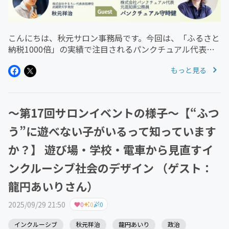
こんにちは、秋元サロン事務局です。今回は、「ふるさと
納税1000倍」の実績で注目されるパンクチュアル代表・
守時 健さんをゲストに迎えた特別対談をお届けします。
もっと見る
対談の主なトピック・ 「ゆるきゃら」から広がる地域ブ
ランド事業と、地元経済へ...
〜第17回サロンイベントの様子〜【“ふつ
う”に遊べない子がいるって知っています
か？】 遊び場・学校・電車から見直すイ
ンクルーシブ社会のデザイン （ゲスト：
龍円あいりさん）
2025/09/29 21:50
0
0
0
インクルーシブ
秋元祥治
龍円あいり
政治