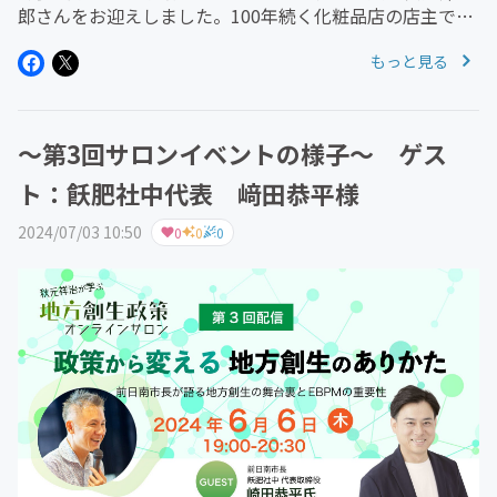
郎さんをお迎えしました。100年続く化粧品店の店主であ
りながら、全国480の商店街に“信頼される商いの作法”を
もっと見る
伝える実践者。「まちゼミ」とは何か？そして、「地方創
生の鍵」とは？秋元...
～第3回サロンイベントの様子～ ゲス
ト：飫肥社中代表 﨑田恭平様
2024/07/03 10:50
0
0
0