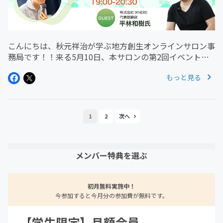
こんにちは、秋元祥治が学ぶ地方創生オンラインサロン事
務局です！！来る5月10日、本サロンの第2回イベントが
実施されました☺今回のゲストは 、産学官の起業家が全
もっと見る
国から集う地域経済サミットSHARE by WHERE主催 100
年先のふる...
1
2
メンバー特典を選ぶ
初月無料実施中！
今参加すると今月分の参加費が無料です。
【学生限定】月額会員