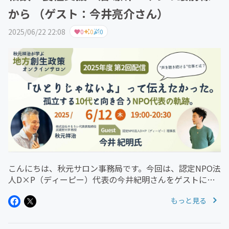
から （ゲスト：今井亮介さん）
2025/06/22 22:08
0
0
0
こんにちは、秋元サロン事務局です。今回は、認定NPO法
人D×P（ディーピー）代表の今井紀明さんをゲストに迎
えた特別対談をお届けします。テーマは、今まさに日本の
もっと見る
若者が直面する――「貧困」「食料不安」「社会的孤立」そし
て、それらに立ち向か...