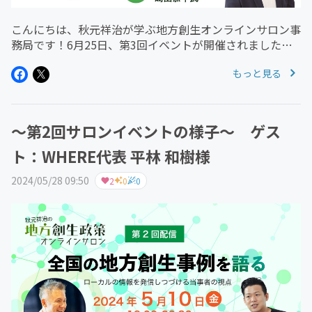
こんにちは、秋元祥治が学ぶ地方創生オンラインサロン事
務局です！6月25日、第3回イベントが開催されました！
今回は、﨑田恭平さん（飫肥社中代表）がゲストとして登
もっと見る
場。地方自治体と民間企業の連携方法や、エビデンスベー
スの政策運営（EBPM）...
～第2回サロンイベントの様子～ ゲス
ト：WHERE代表 平林 和樹様
2024/05/28 09:50
2
0
0