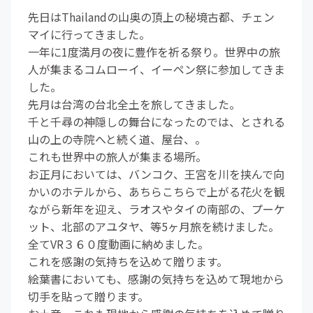
先日はThailandの山奥の頂上の秘境古都、チェン
マイに行ってきました。
一年に1度満月の夜に豊作を祈る祭り。世界中の旅
人が集まるコムローイ、イーペン祭に参加してきま
した。
先月は台湾の台北全土を旅してきました。
千と千尋の神隠しの舞台になったのでは、とされる
山の上の寺院へと続く道、屋台、。
これも世界中の旅人が集まる場所。
お正月においては、バンコク、王宮を川を挟んで向
かいのホテルから、あちらこちらで上がる花火を観
ながら新年を迎え、ラオスやタイの南部の、プーケ
ット、北部のアユタヤ、等5ヶ月旅を続けました。
全てVR３６０度動画に納めました。
これを感謝の気持ちを込めて贈ります。
絵葉書においても、感謝の気持ちを込めて現地から
切手を貼って贈ります。