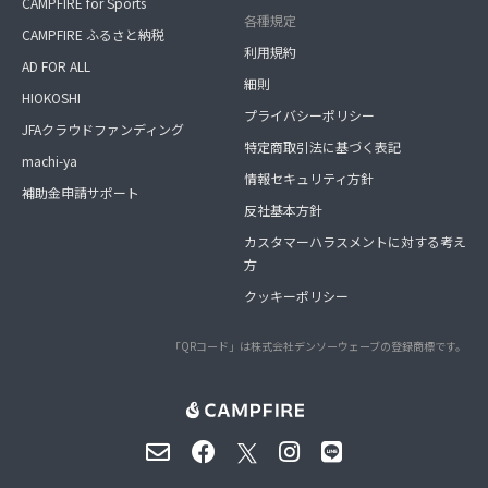
CAMPFIRE for Sports
各種規定
CAMPFIRE ふるさと納税
利用規約
AD FOR ALL
細則
HIOKOSHI
プライバシーポリシー
JFAクラウドファンディング
特定商取引法に基づく表記
machi-ya
情報セキュリティ方針
補助金申請サポート
反社基本方針
カスタマーハラスメントに対する考え
方
クッキーポリシー
「QRコード」は株式会社デンソーウェーブの登録商標です。