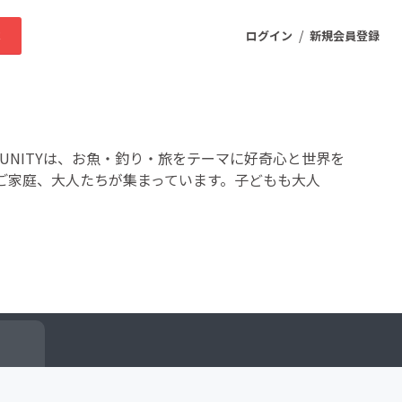
/
求
ログイン
新規会員登録
ニティ
OMMUNITYは、お魚・釣り・旅をテーマに好奇心と世界を
ご家庭、大人たちが集まっています。子どもも大人
プロダクト
ファッション
スポーツ
ケア
まちづくり・地域活性化