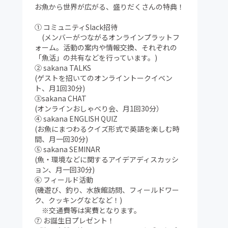
お魚から世界が広がる、盛りだくさんの特典！
① コミュニティSlack招待
(メンバーがつながるオンラインプラットフ
ォーム。活動の案内や情報交換、それぞれの
「魚活」の共有などを行っています。)
② sakana TALKS
(ゲストを招いてのオンライントークイベン
ト、月1回30分)
③sakana CHAT
(オンラインおしゃべり会、月1回30分）
④ sakana ENGLISH QUIZ
(お魚にまつわるクイズ形式で英語を楽しむ時
間、月一回30分)
⑤ sakana SEMINAR
(魚・環境などに関するアイデアディスカッシ
ョン、月一回30分)
⑥ フィールド活動
(磯遊び、釣り、水族館訪問、フィールドワー
ク、クッキングなどなど！)
※交通費等は実費となります。
⑦ お誕生日プレゼント！