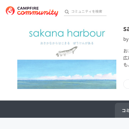
s
b
おす
お
広
も
アート・写真
テクノロジー・ガジェット
映像・映画
ビジネス・起業
コ
チャレンジ