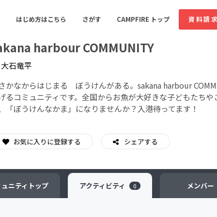
はじめ方はこちら
さがす
CAMPFIRE トップ
資料請
akana harbour COMMUNITY
y
大石竜平
すめのコミュニティ
人気のコミュニティ
新着のコミュ
さかなからはじまる ぼうけんがある。sakana harbour C
げるコミュニティです。全国からお魚が大好きな子どもたちや
、「ぼうけんなかま」になりませんか？入港待ってます！
音楽
舞台・パフォーマンス
ゲーム・サービス開発
フード・飲食店
お気に入りに登録する
シェアする
書籍・雑誌出版
アニメ・漫画
ソーシャルグッド
ビューティー・ヘルス
ミュニティ
トップ
アクティビティ
メンバー
0