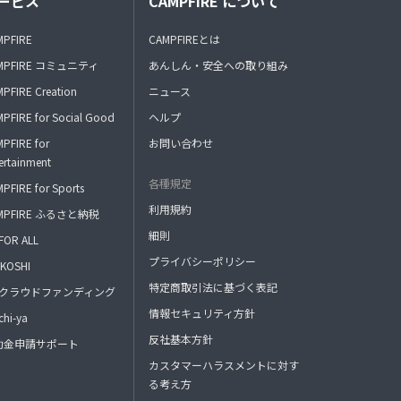
ービス
CAMPFIRE について
MPFIRE
CAMPFIREとは
MPFIRE コミュニティ
あんしん・安全への取り組み
PFIRE Creation
ニュース
PFIRE for Social Good
ヘルプ
PFIRE for
お問い合わせ
ertainment
各種規定
PFIRE for Sports
利用規約
MPFIRE ふるさと納税
細則
FOR ALL
プライバシーポリシー
KOSHI
特定商取引法に基づく表記
FAクラウドファンディング
情報セキュリティ方針
hi-ya
反社基本方針
助金申請サポート
カスタマーハラスメントに対す
る考え方