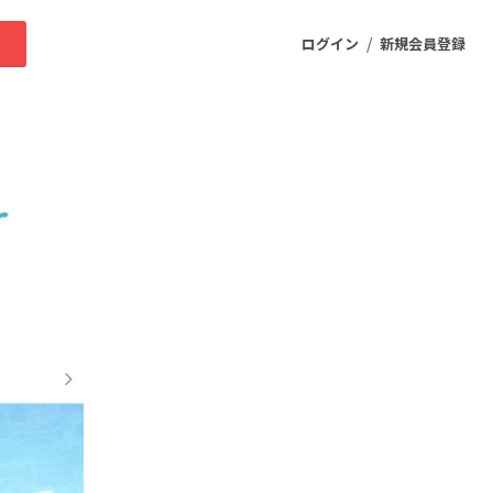
/
求
ログイン
新規会員登録
ニティ
プロダクト
ファッション
スポーツ
ケア
まちづくり・地域活性化