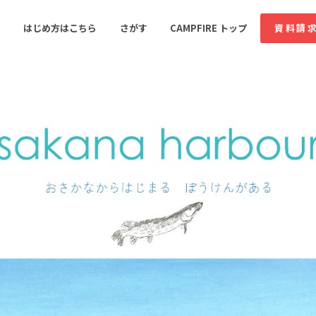
コミュニティ詳細
はじめ方はこちら
さがす
CAMPFIRE トップ
資料請
すめのコミュニティ
人気のコミュニティ
新着のコミュ
音楽
舞台・パフォーマンス
ゲーム・サービス開発
フード・飲食店
書籍・雑誌出版
アニメ・漫画
ソーシャルグッド
ビューティー・ヘルス