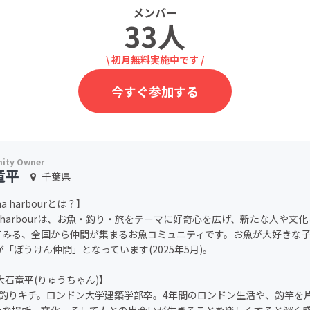
メンバー
33人
\ 初月無料実施中です /
今すぐ参加する
竜平
千葉県
na harbourとは？】
na harbourは、お魚・釣り・旅をテーマに好奇心を広げ、新たな人や文
てみる、全国から仲間が集まるお魚コミュニティです。お魚が大好きな
が「ぼうけん仲間」となっています(2025年5月)。
大石竜平(りゅうちゃん)】
ら釣りキチ。ロンドン大学建築学部卒。4年間のロンドン生活や、釣竿を