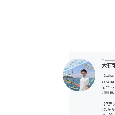
大石
【saka
saka
をやっ
26家庭
【代表 
5歳か