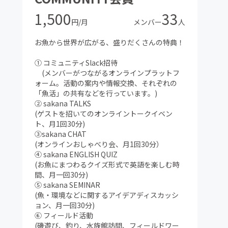
1,500
33
円/月
メンバー
人
お魚から世界が広がる、盛りだくさんの特典！
① コミュニティSlack招待
(メンバーがつながるオンラインプラットフ
ォーム。活動の案内や情報交換、それぞれの
「魚活」の共有などを行っています。)
② sakana TALKS
(ゲストを招いてのオンライントークイベン
ト、月1回30分)
③sakana CHAT
(オンラインおしゃべり会、月1回30分）
④ sakana ENGLISH QUIZ
(お魚にまつわるクイズ形式で英語を楽しむ時
間、月一回30分)
⑤ sakana SEMINAR
(魚・環境などに関するアイデアディスカッシ
ョン、月一回30分)
⑥ フィールド活動
(磯遊び、釣り、水族館訪問、フィールドワー