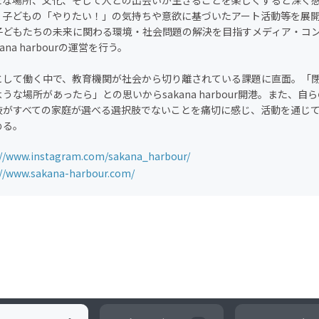
たな場所、文化、そして人との出会いが生きることを楽しくすると深く
、子どもの「やりたい！」の気持ちや意欲に基づいたアート活動等を展
子どもたちの未来に関わる環境・社会問題の解決を目指すメディア・コ
ana harbourの運営を行う。
として働く中で、教育機関が社会から切り離されている課題に直面。「
うな場所があったら」との思いからsakana harbour開港。また、
肢がすべての家庭が選べる選択肢でないことを痛切に感じ、活動を通じ
める。
://www.instagram.com/sakana_harbour/
://www.sakana-harbour.com/