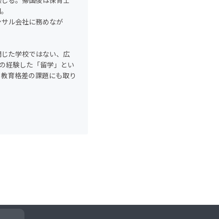
感じる。帰国後は保育士
開。
ンサル会社に務めなが
閉じた学校ではない、広
自らの経験した「留学」とい
て教育格差の課題にも取り