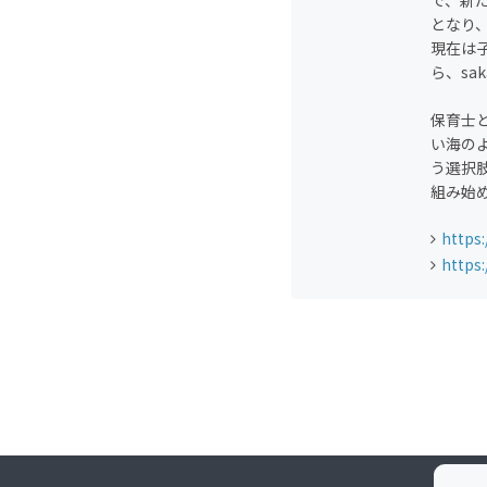
で、新
となり
現在は
ら、sak
保育士
い海のよ
う選択
組み始
https
https