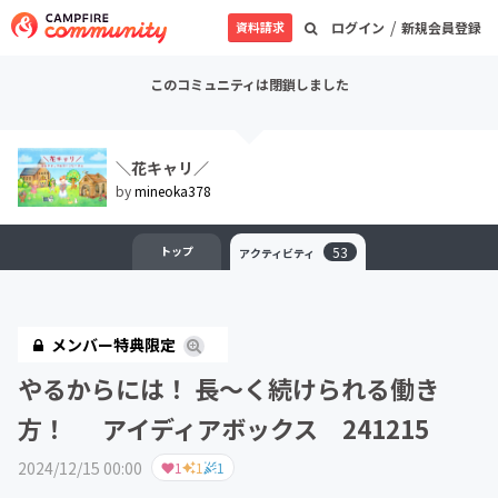
/
資料請求
ログイン
新規会員登録
このコミュニティは閉鎖しました
＼花キャリ／
by
mineoka378
トップ
53
アクティビティ
メンバー特典限定
やるからには！ 長〜く続けられる働き
方！ アイディアボックス 241215
2024/12/15 00:00
1
1
1