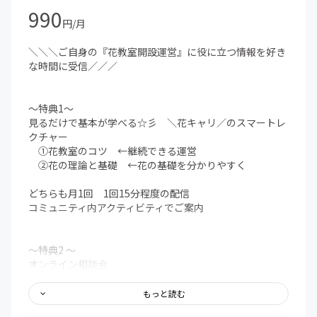
990
円/月
＼＼＼ご自身の『花教室開設運営』に役に立つ情報を好き
な時間に受信／／／
〜特典1︎〜
︎見るだけで基本が学べる☆彡 ＼花キャリ／のスマートレ
クチャー
①花教室のコツ ←継続できる運営
②花の理論と基礎 ←花の基礎を分かりやすく
どちらも月1回 1回15分程度の配信
コミュニティ内アクティビティでご案内
〜特典2︎ ︎〜
オンライン相談会
ご相談内容の一例
・実際に進んでいく過程で起きる疑問のご相談
もっと読む
・経営している教室の見直しのご相談