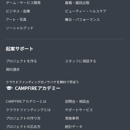
ゲーム・サービス開発
書籍・雑誌出版
負担とさせて頂きます。
ビジネス・起業
ビューティー・ヘルスケア
アート・写真
舞台・パフォーマンス
・本特典の内容を無断で転載・公開することは禁止です。
ソーシャルグッド
・期間は未定 終了の場合は参加の方に事前にご案内いた
します。
起案サポート
＼花キャリ／オンラインサロンにご参加の際は備考欄にて
プロジェクトを作る
スタッフに相談する
お知らせください。
資料請求
①お花歴
A 全く初めて
クラウドファンディングのノウハウを無料で学ぼう
B 過去に少し習っていた
CAMPFIREアカデミー
C 過去に結構習った
D 今も習っている
CAMPFIREアカデミーとは
説明会・相談会
E 花の教室経営の経験がある
F 花業界に居る
クラウドファンディングとは
サポートサービス
G 花以外だが教室開業を希望している
プロジェクトの作り方
実施事例
プロジェクトの広め方
②お使いのSNSをお知らせください
統計データ