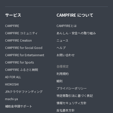
A ライン
B インスタグラム
C フェイスブック
サービス
CAMPFIRE について
D ツイッター
E ディスコード
CAMPFIRE
CAMPFIREとは
F A~Eのどれも使っていない
CAMPFIRE コミュニティ
あんしん・安全への取り組み
③ご要望やご質問
CAMPFIRE Creation
ニュース
自由記述形式
CAMPFIRE for Social Good
ヘルプ
CAMPFIRE for Entertainment
お問い合わせ
CAMPFIRE for Sports
各種規定
CAMPFIRE ふるさと納税
利用規約
AD FOR ALL
細則
HIOKOSHI
プライバシーポリシー
JFAクラウドファンディング
特定商取引法に基づく表記
machi-ya
情報セキュリティ方針
補助金申請サポート
反社基本方針