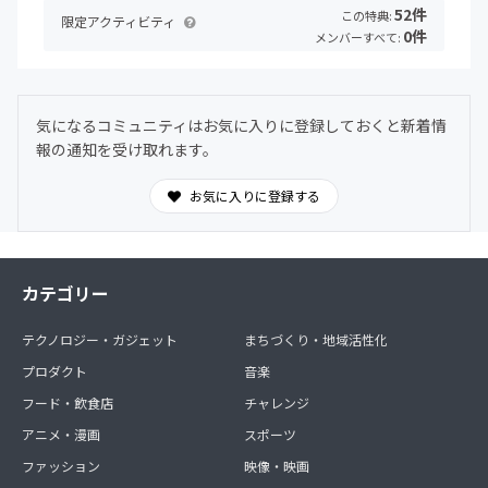
ご希望のある月に1回15分程度 zoomにてマンツーマン
52件
この特典:
限定アクティビティ
お申し込みの方に参加の際のzoomミーティングIDをお知
0件
メンバーすべて:
らせいたします。
以上が月会費の中でご参加いただける内容です。
気になるコミュニティはお気に入りに登録しておくと新着情
・視聴のみのアカウント登録では別途費用は発生しません
報の通知を受け取れます。
が、インターネットに関わる費用はご負担願います
お気に入りに登録する
その他、オフ会として
『フラワーデザイン アイテムレッスン』 1回180分程度
『お花とお茶会』 1回90分程度
『パーソナルコンサル』 1回30分程度
カテゴリー
などがございます。
テクノロジー・ガジェット
まちづくり・地域活性化
プロダクト
音楽
基本的に主宰者スクール（宮城県）での開催となります
が、遠くの方にはzoomなどのオンラインでも参加してい
フード・飲食店
チャレンジ
ただけます。
アニメ・漫画
スポーツ
オフ会は別途参加費が発生いたします。
詳細はPay Activityのご案内ページにをご覧ください。
ファッション
映像・映画
交通費や滞在費、材料の輸送料、受信に係る費用 等は自己