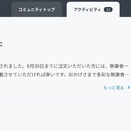
CAMPFIRE for Social Good
CAMPFIRE Creation
コミュニティ
トップ
アクティビティ
32
た
されました。6月20日までに注文いただいた方には、執筆者一
載させていただければ幸いです。おかげさまで多彩な執筆者が
もっと見る