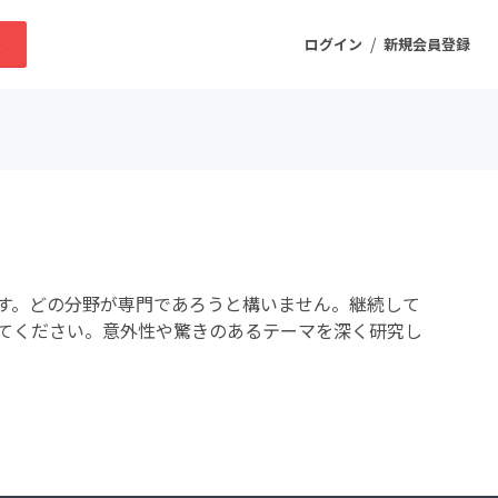
/
求
ログイン
新規会員登録
ニティ
プロダクト
す。どの分野が専門であろうと構いません。継続して
ファッション
てください。意外性や驚きのあるテーマを深く研究し
スポーツ
ケア
まちづくり・地域活性化