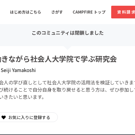
はじめ方はこちら
さがす
CAMPFIRE トップ
資料請
このコミュニティは閉鎖しました
すめのコミュニティ
人気のコミュニティ
新着のコミュ
働きながら社会人大学院で学ぶ研究会
y
Seiji Yamakoshi
音楽
舞台・パフォーマンス
会人の学び直しとして社会人大学院の活用法を検証していきま
ゲーム・サービス開発
フード・飲食店
び続けることで自分自身を取り戻せると思う方は、ぜひ参加し
いきたいと思います。
書籍・雑誌出版
アニメ・漫画
ソーシャルグッド
ビューティー・ヘルス
お気に入りに登録する