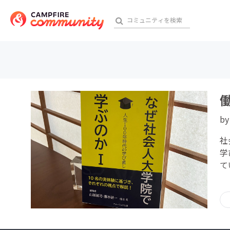
おす
b
アート・写真
社
テクノロジー・ガジェット
学
て
映像・映画
ビジネス・起業
チャレンジ