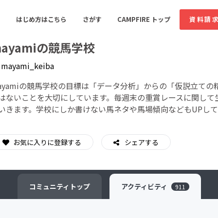
はじめ方はこちら
さがす
CAMPFIRE トップ
資料請
ayamiの競馬学校
y
mayami_keiba
すめのコミュニティ
人気のコミュニティ
新着のコミュ
ayamiの競馬学校の目標は「データ分析」からの「仮説立て
はないことを大切にしています。毎週末の重賞レースに関して
いきます。学校にしか書けない馬ネタや馬場傾向などもUPし
音楽
舞台・パフォーマンス
ゲーム・サービス開発
フード・飲食店
お気に入りに登録する
シェアする
書籍・雑誌出版
アニメ・漫画
ソーシャルグッド
ビューティー・ヘルス
コミュニティ
トップ
アクティビティ
911