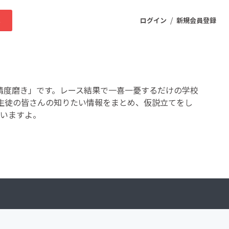
/
求
ログイン
新規会員登録
ニティ
の精度磨き」です。レース結果で一喜一憂するだけの学校
生徒の皆さんの知りたい情報をまとめ、仮説立てをし
ていますよ。
プロダクト
ファッション
スポーツ
ケア
まちづくり・地域活性化