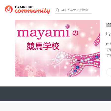
m
b
おす
m
で
て
アート・写真
テクノロジー・ガジェット
映像・映画
ビジネス・起業
チャレンジ