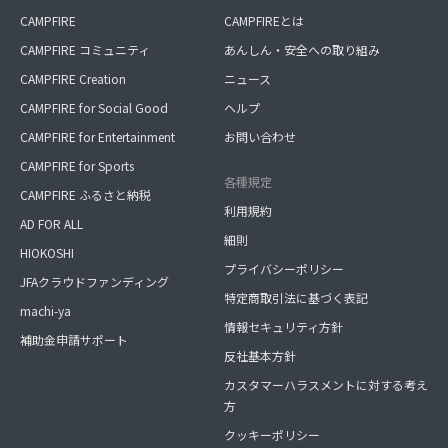
CAMPFIRE
CAMPFIREとは
CAMPFIRE コミュニティ
あんしん・安全への取り組み
CAMPFIRE Creation
ニュース
CAMPFIRE for Social Good
ヘルプ
CAMPFIRE for Entertainment
お問い合わせ
CAMPFIRE for Sports
各種規定
CAMPFIRE ふるさと納税
利用規約
AD FOR ALL
細則
HIOKOSHI
プライバシーポリシー
JFAクラウドファンディング
特定商取引法に基づく表記
machi-ya
情報セキュリティ方針
補助金申請サポート
反社基本方針
カスタマーハラスメントに対する考え
方
クッキーポリシー