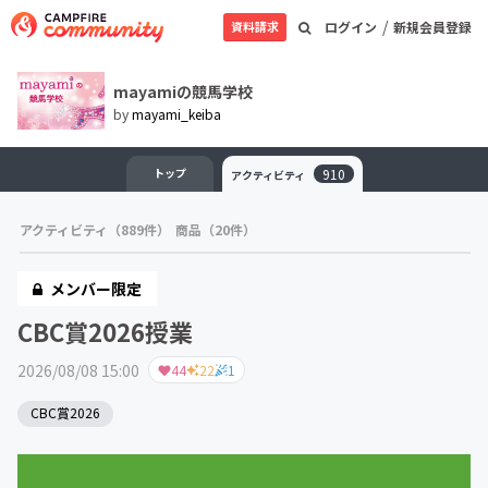
/
資料請求
ログイン
新規会員登録
mayamiの競馬学校
by
mayami_keiba
トップ
910
アクティビティ
アクティビティ（889件）
商品（20件）
メンバー限定
CBC賞2026授業
2026/08/08 15:00
44
22
1
CBC賞2026