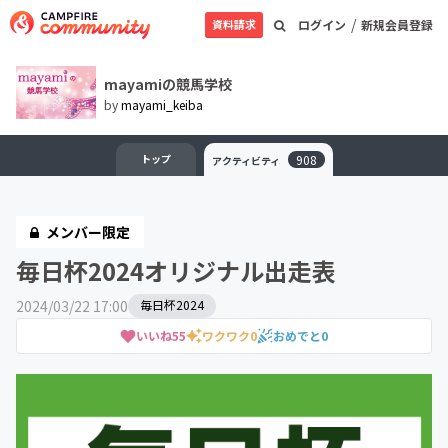
/
資料請求
ログイン
新規会員登録
mayamiの競馬学校
by
mayami_keiba
トップ
908
アクティビティ
メンバー限定
毎日杯2024オリジナル出走表
2024/03/22 17:00
毎日杯2024
いいね
55
ワクワク
0
おめでと
0