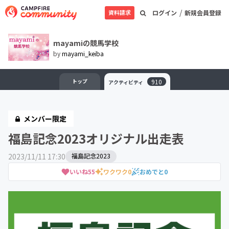
/
資料請求
ログイン
新規会員登録
mayamiの競馬学校
by
mayami_keiba
トップ
910
アクティビティ
メンバー限定
福島記念2023オリジナル出走表
2023/11/11 17:30
福島記念2023
いいね
55
ワクワク
0
おめでと
0