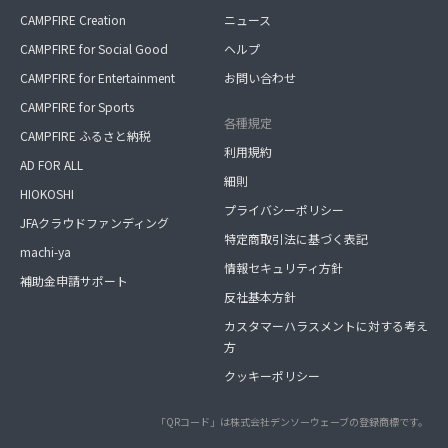
CAMPFIRE Creation
ニュース
CAMPFIRE for Social Good
ヘルプ
CAMPFIRE for Entertainment
お問い合わせ
CAMPFIRE for Sports
各種規定
CAMPFIRE ふるさと納税
利用規約
AD FOR ALL
細則
HIOKOSHI
プライバシーポリシー
JFAクラウドファンディング
特定商取引法に基づく表記
machi-ya
情報セキュリティ方針
補助金申請サポート
反社基本方針
カスタマーハラスメントに対する考え
方
クッキーポリシー
「QRコード」は株式会社デンソーウェーブの登録商標です。