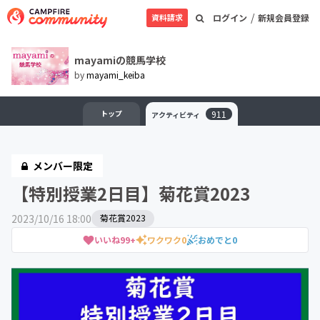
/
資料請求
ログイン
新規会員登録
mayamiの競馬学校
by
mayami_keiba
トップ
911
アクティビティ
メンバー限定
【特別授業2日目】菊花賞2023
2023/10/16 18:00
菊花賞2023
いいね
99+
ワクワク
0
おめでと
0