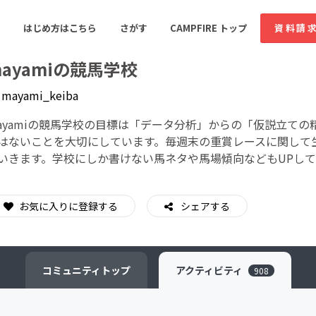
はじめ方はこちら
さがす
CAMPFIRE トップ
資料請
ayamiの競馬学校
y
mayami_keiba
すめのコミュニティ
人気のコミュニティ
新着のコミュ
ayamiの競馬学校の目標は「データ分析」からの「仮説立て
はないことを大切にしています。毎週末の重賞レースに関して
いきます。学校にしか書けない馬ネタや馬場傾向などもUPし
音楽
舞台・パフォーマンス
ゲーム・サービス開発
フード・飲食店
お気に入りに登録する
シェアする
書籍・雑誌出版
アニメ・漫画
ソーシャルグッド
ビューティー・ヘルス
コミュニティ
トップ
アクティビティ
908