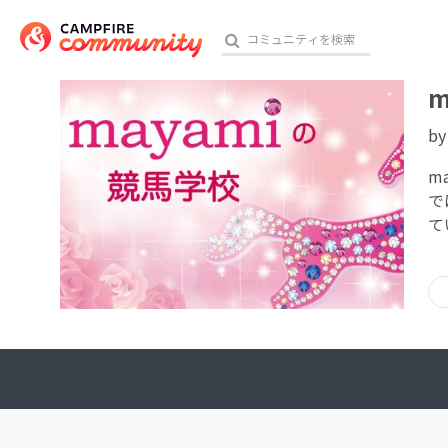
m
b
おす
m
で
て
アート・写真
テクノロジー・ガジェット
映像・映画
ビジネス・起業
チャレンジ