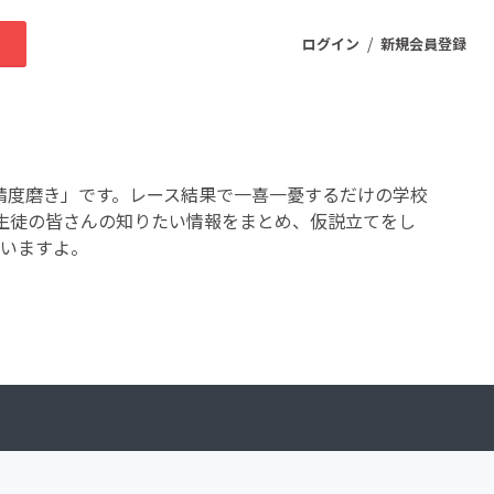
/
求
ログイン
新規会員登録
ニティ
の精度磨き」です。レース結果で一喜一憂するだけの学校
生徒の皆さんの知りたい情報をまとめ、仮説立てをし
ていますよ。
プロダクト
ファッション
スポーツ
ケア
まちづくり・地域活性化