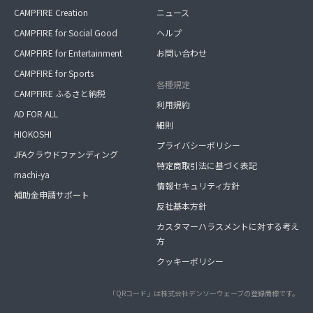
CAMPFIRE Creation
ニュース
CAMPFIRE for Social Good
ヘルプ
CAMPFIRE for Entertainment
お問い合わせ
CAMPFIRE for Sports
各種規定
CAMPFIRE ふるさと納税
利用規約
AD FOR ALL
細則
HIOKOSHI
プライバシーポリシー
JFAクラウドファンディング
特定商取引法に基づく表記
machi-ya
情報セキュリティ方針
補助金申請サポート
反社基本方針
カスタマーハラスメントに対する考え
方
クッキーポリシー
「QRコード」は株式会社デンソーウェーブの登録商標です。