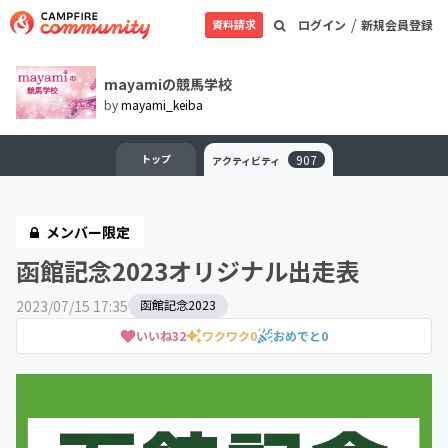
/
資料請求
ログイン
新規会員登録
mayamiの競馬学校
by
mayami_keiba
トップ
907
アクティビティ
メンバー限定
函館記念2023オリジナル出走表
2023/07/15 17:35
函館記念2023
いいね
32
ワクワク
0
おめでと
0