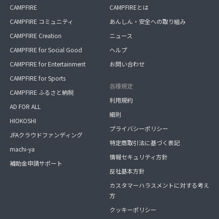
CAMPFIRE
CAMPFIREとは
CAMPFIRE コミュニティ
あんしん・安全への取り組み
CAMPFIRE Creation
ニュース
CAMPFIRE for Social Good
ヘルプ
CAMPFIRE for Entertainment
お問い合わせ
CAMPFIRE for Sports
各種規定
CAMPFIRE ふるさと納税
利用規約
AD FOR ALL
細則
HIOKOSHI
プライバシーポリシー
JFAクラウドファンディング
特定商取引法に基づく表記
machi-ya
情報セキュリティ方針
補助金申請サポート
反社基本方針
カスタマーハラスメントに対する考え
方
クッキーポリシー