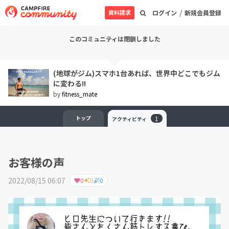
/
資料請求
ログイン
新規会員登録
このコミュニティは閉鎖しました
(地球がジム)スマホ1台あれば、世界中どこでもジム
に変わる!!
by
fitness_mate
トップ
1
アクティビティ
お客様の声
2022/08/15 06:07
0
0
0