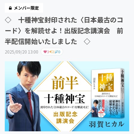
メンバー限定
◇ 十種神宝――封印された〈日本最古のコ
ード〉を解読せよ！出版記念講演会 前
半配信開始いたしました ◇
2025/09/20 13:00
3
0
0