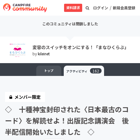
/
資料請求
ログイン
新規会員登録
このコミュニティは閉鎖しました
変容のスイッチをオンにする！「まなひくらぶ」
by
kileinet
トップ
162
アクティビティ
メンバー限定
◇ 十種神宝――封印された〈日本最古のコ
ード〉を解読せよ！出版記念講演会 後
半配信開始いたしました ◇