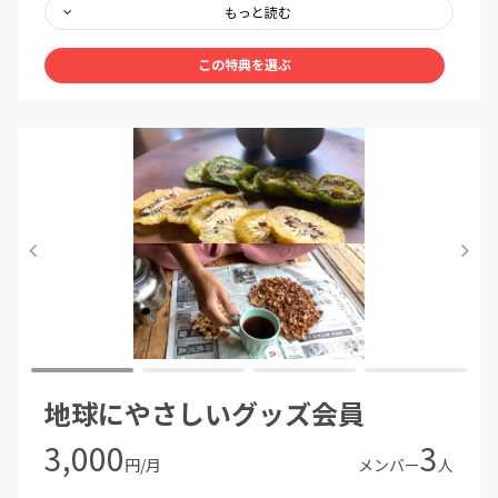
もっと読む
季節によって、採れる野草の量が極端に少ない月や、暑さ
で野草が発送に耐えられない時期もあります。その場合は
この特典を選ぶ
発送を見送り、別の季節に多めに入れるなどして調整して
いきます。メンバーへのアクティビティやSNSグループ等
で進捗をお知らせします。
土付き、根付きでお送りする場合もございますので、よく
洗って根っこは落として調理して下さい。
【内容】(2月収穫の一例です)
セイタカアワダチソウ、ヤエムグラ、スイバ、ヒメジョオ
ン、ノビル
（この中から食べられる野草2種類をセレクトします）
【2月の野草の召し上がり方(例)】
地球にやさしいグッズ会員
香味を楽しめる、セイタカアワダチソウ、ヒメジョオン
は、天ぷらや肉料理や油料理と相性が良いです。
3,000
3
ノビルは、ニラと同じ使い方ができるので、卵とじや炒め
円/月
メンバー
人
物に入れても良いですね。