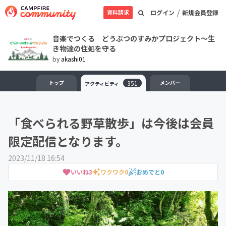
/
資料請求
ログイン
新規会員登録
音楽でつくる どうぶつのすみかプロジェクト～生
き物達の住処を守る
by
akashi01
トップ
351
メンバー
アクティビティ
「食べられる野草散歩」は今後は会員
限定配信となります。
2023/11/18 16:54
いいね
3
ワクワク
0
おめでと
0