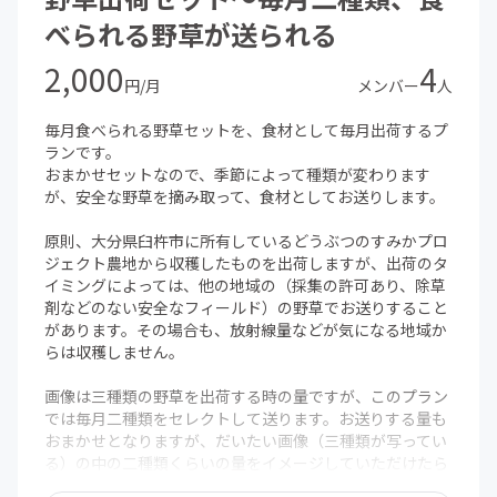
べられる野草が送られる
2,000
4
円/月
メンバー
人
毎月食べられる野草セットを、食材として毎月出荷するプ
ランです。
おまかせセットなので、季節によって種類が変わります
が、安全な野草を摘み取って、食材としてお送りします。
原則、大分県臼杵市に所有しているどうぶつのすみかプロ
ジェクト農地から収穫したものを出荷しますが、出荷のタ
イミングによっては、他の地域の（採集の許可あり、除草
剤などのない安全なフィールド）の野草でお送りすること
があります。その場合も、放射線量などが気になる地域か
らは収穫しません。
画像は三種類の野草を出荷する時の量ですが、このプラン
では毎月二種類をセレクトして送ります。お送りする量も
おまかせとなりますが、だいたい画像（三種類が写ってい
る）の中の二種類くらいの量をイメージしていただけたら
と思います。