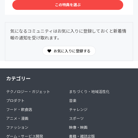
「FROGS」栃木県栃木市の（栽培期間中）無農薬・無化学
この特典を選ぶ
肥料野菜
などなど…毎月季節ごとの内容をチョイスしてお送りしま
す。
気になるコミュニティはお気に入りに登録しておくと新着情
気に入ったグッズがあれば、個別注文も承れます。
報の通知を受け取れます。
その他、プロジェクトの進捗が分かり、支援者同士で交流
できるSNSグループに招待します。
お気に入りに登録する
各ミュージシャンが各地で配信するプロジェクトのオンラ
インイベントに参加できます。
実際に森作り、畑作りに参加するリアルイベントに招待し
ます（イベント参加には別途料金がかかります）。
カテゴリー
ミュージシャンと共に様々な日本の森を旅するワークショ
ップに招待します（イベント参加には別途料金がかかりま
テクノロジー・ガジェット
まちづくり・地域活性化
す）。
プロダクト
音楽
お名前、ご住所、電話番号、メールアドレスをご記入の
フード・飲食店
チャレンジ
上、お申し込みください。
アニメ・漫画
スポーツ
※ 写真はイメージです。
ファッション
映像・映画
※ 原材料及び添加物等の食品表示はお届け商品のラベル
に表記されます。
ゲーム・サービス開発
書籍・雑誌出版