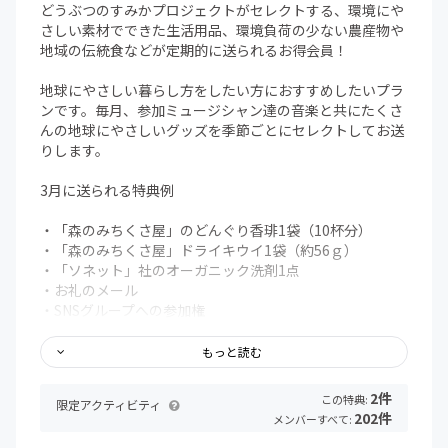
スイバは、生でも酸っぱくて美味しいので、そのままサラ
どうぶつのすみかプロジェクトがセレクトする、環境にや
ダに散らすのがおすすめ。シュウ酸が含まれているので、
さしい素材でできた生活用品、環境負荷の少ない農産物や
食べ過ぎにご注意ください。
地域の伝統食などが定期的に送られるお得会員！
ヤエムグラは柔らかくてどんな風に料理しても食べやすい
ので、煮物炒め物何でもござれ！
地球にやさしい暮らし方をしたい方におすすめしたいプラ
ンです。毎月、参加ミュージシャン達の音楽と共にたくさ
※ お送りする野草の簡単な使い方、注意点を記載した用紙
んの地球にやさしいグッズを季節ごとにセレクトしてお送
も同封します。
りします。
【発送方法】送料は金額に含まれております。
3月に送られる特典例
ヤマト便60サイズ（基本的には常温でお送りしますが、季
・「森のみちくさ屋」のどんぐり香琲1袋（10杯分）
節によって冷蔵便でお届けすることもあります）
・「森のみちくさ屋」ドライキウイ1袋（約56ｇ）
・「ソネット」社のオーガニック洗剤1点
【保管方法】
・お礼のメール
・SNSグループへの参加権
食べ切れない分の保管は、根っこや根元の部分を水に浸け
ておきます。
その他、月によってチョイスされる特典があります。
もっと読む
葉物なので早めにお召し上がりください。
「（一社）森と暮らす東京」の東京の森の木のグッズ
2件
【発売元】 森のみちくさ屋(大分県臼杵市大字中臼杵
この特典:
限定アクティビティ
「NPO法人三色すみれ」のお漬物など大分県臼杵市の食文
202件
1071番地)
メンバーすべて:
化伝統食品