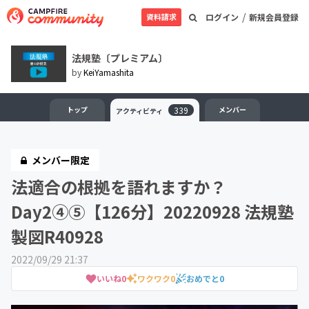
/
資料請求
ログイン
新規会員登録
法規塾〔プレミアム〕
by
KeiYamashita
トップ
339
メンバー
アクティビティ
メンバー限定
法適合の根拠を語れますか？
Day2④⑤【126分】20220928 法規塾
製図R40928
2022/09/29 21:37
いいね
0
ワクワク
0
おめでと
0