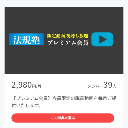
2,980
39
円/月
メンバー
人
【プレミアム会員】会員限定の講義動画を毎月ご提
供いたします。
この特典を選ぶ