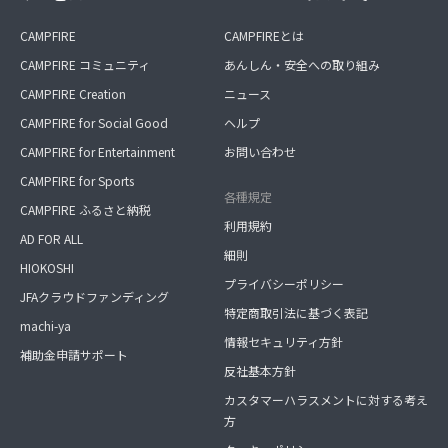
CAMPFIRE
CAMPFIREとは
CAMPFIRE コミュニティ
あんしん・安全への取り組み
CAMPFIRE Creation
ニュース
CAMPFIRE for Social Good
ヘルプ
CAMPFIRE for Entertainment
お問い合わせ
CAMPFIRE for Sports
各種規定
CAMPFIRE ふるさと納税
利用規約
AD FOR ALL
細則
HIOKOSHI
プライバシーポリシー
JFAクラウドファンディング
特定商取引法に基づく表記
machi-ya
情報セキュリティ方針
補助金申請サポート
反社基本方針
カスタマーハラスメントに対する考え
方