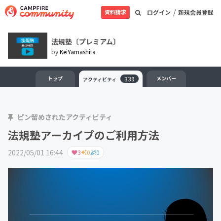
/
資料請求
ログイン
新規会員登録
法規塾〔プレミアム〕
by
KeiYamashita
トップ
339
メンバー
アクティビティ
ピン留めされたアクティビティ
法規塾アーカイブのご利用方法
2022/05/01 16:44
3
0
0