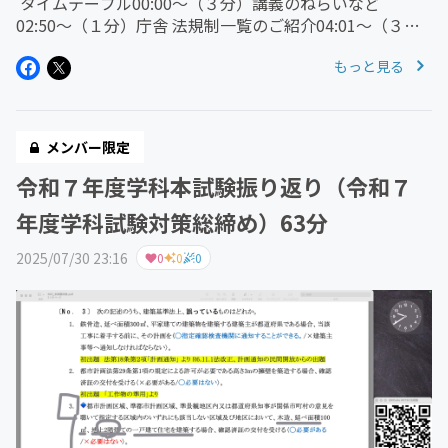
タイムテーブル00:00〜（３分）講義のねらいなど
02:50〜（１分）庁舎 法規制一覧のご紹介04:01〜（３
分）01 建築面積06:30〜（４分）02 床面積11:00〜（１
もっと見る
分）03 構造（法20条）11:38〜（４分）04 耐火...
メンバー限定
令和７年度学科本試験振り返り（令和７
年度学科試験対策総締め）63分
2025/07/30 23:16
0
0
0