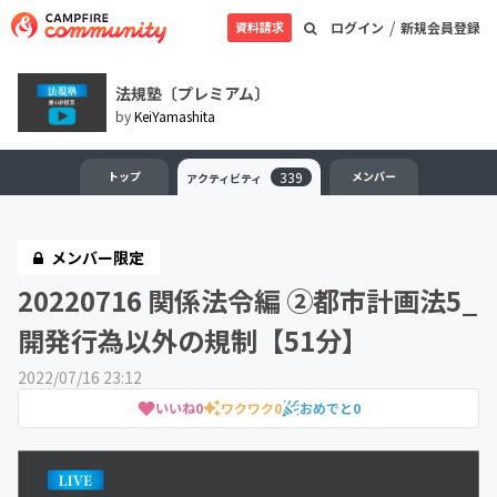
/
資料請求
ログイン
新規会員登録
法規塾〔プレミアム〕
by
KeiYamashita
トップ
339
メンバー
アクティビティ
メンバー限定
20220716 関係法令編 ②都市計画法5_
開発行為以外の規制【51分】
2022/07/16 23:12
いいね
0
ワクワク
0
おめでと
0