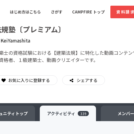
はじめ方はこちら
さがす
CAMPFIRE トップ
資料請
法規塾〔プレミアム〕
y
KeiYamashita
すめのコミュニティ
人気のコミュニティ
新着のコミュ
築士の資格試験における【建築法規】に特化した動画コンテン
資格者、１級建築士、動画クリエイターです。
音楽
舞台・パフォーマンス
お気に入りに登録する
シェアする
ゲーム・サービス開発
フード・飲食店
書籍・雑誌出版
アニメ・漫画
ソーシャルグッド
ビューティー・ヘルス
ュニティ
トップ
アクティビティ
メンバ
339