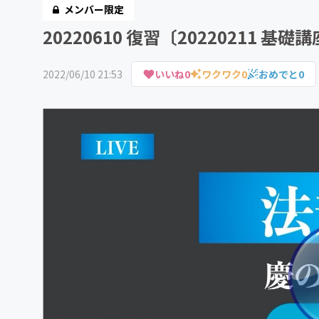
メンバー限定
20220610 復習〔20220211 基
2022/06/10 21:53
いいね
0
ワクワク
0
おめでと
0