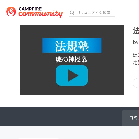
b
おす
建
定
アート・写真
テクノロジー・ガジェット
映像・映画
ビジネス・起業
コミ
チャレンジ