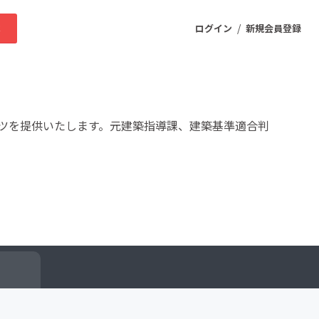
/
求
ログイン
新規会員登録
ニティ
ツを提供いたします。元建築指導課、建築基準適合判
プロダクト
ファッション
スポーツ
ケア
まちづくり・地域活性化
ー