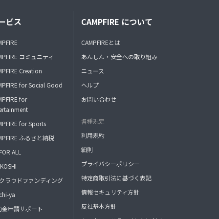
ービス
CAMPFIRE について
MPFIRE
CAMPFIREとは
MPFIRE コミュニティ
あんしん・安全への取り組み
PFIRE Creation
ニュース
PFIRE for Social Good
ヘルプ
PFIRE for
お問い合わせ
ertainment
各種規定
PFIRE for Sports
利用規約
MPFIRE ふるさと納税
細則
FOR ALL
プライバシーポリシー
KOSHI
特定商取引法に基づく表記
FAクラウドファンディング
情報セキュリティ方針
hi-ya
反社基本方針
助金申請サポート