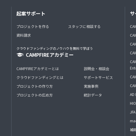
起案サポート
サ
プロジェクトを作る
スタッフに相談する
CA
資料請求
CA
CAM
クラウドファンディングのノウハウを無料で学ぼう
CAM
CAMPFIREアカデミー
CAM
Ent
CAMPFIREアカデミーとは
説明会・相談会
CAM
クラウドファンディングとは
サポートサービス
CA
プロジェクトの作り方
実施事例
AD 
プロジェクトの広め方
統計データ
HIO
J
mac
補