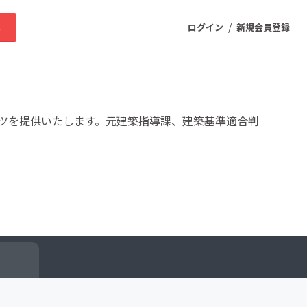
/
求
ログイン
新規会員登録
ニティ
ツを提供いたします。元建築指導課、建築基準適合判
プロダクト
ファッション
スポーツ
ケア
まちづくり・地域活性化
ー