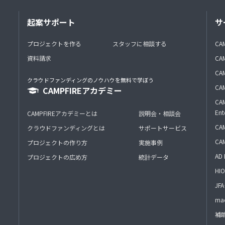
起案サポート
サ
プロジェクトを作る
スタッフに相談する
CA
資料請求
CA
CAM
クラウドファンディングのノウハウを無料で学ぼう
CAM
CAMPFIREアカデミー
CAM
Ent
CAMPFIREアカデミーとは
説明会・相談会
CAM
クラウドファンディングとは
サポートサービス
CA
プロジェクトの作り方
実施事例
AD 
プロジェクトの広め方
統計データ
HIO
J
mac
補