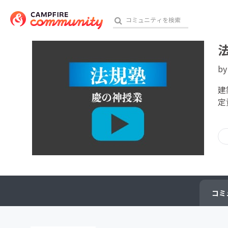
b
おす
建
定
アート・写真
テクノロジー・ガジェット
映像・映画
ビジネス・起業
コミ
チャレンジ