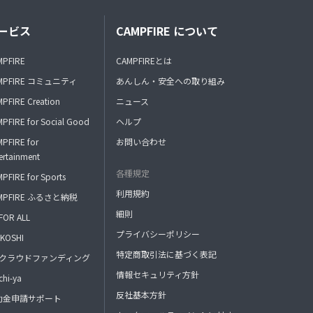
ービス
CAMPFIRE について
MPFIRE
CAMPFIREとは
MPFIRE コミュニティ
あんしん・安全への取り組み
PFIRE Creation
ニュース
PFIRE for Social Good
ヘルプ
PFIRE for
お問い合わせ
ertainment
各種規定
PFIRE for Sports
利用規約
MPFIRE ふるさと納税
細則
FOR ALL
プライバシーポリシー
KOSHI
特定商取引法に基づく表記
FAクラウドファンディング
情報セキュリティ方針
hi-ya
反社基本方針
助金申請サポート