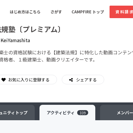
はじめ方はこちら
さがす
CAMPFIRE トップ
資料請
法規塾〔プレミアム〕
y
KeiYamashita
すめのコミュニティ
人気のコミュニティ
新着のコミュ
築士の資格試験における【建築法規】に特化した動画コンテン
資格者、１級建築士、動画クリエイターです。
音楽
舞台・パフォーマンス
お気に入りに登録する
シェアする
ゲーム・サービス開発
フード・飲食店
書籍・雑誌出版
アニメ・漫画
ソーシャルグッド
ビューティー・ヘルス
ュニティ
トップ
アクティビティ
メンバ
339