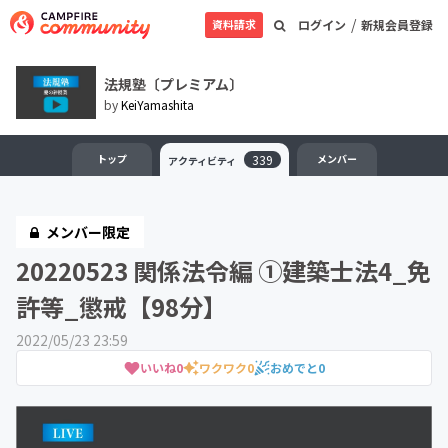
/
資料請求
ログイン
新規会員登録
法規塾〔プレミアム〕
by
KeiYamashita
トップ
339
メンバー
アクティビティ
メンバー限定
20220523 関係法令編 ①建築士法4_免
許等_懲戒【98分】
2022/05/23 23:59
いいね
0
ワクワク
0
おめでと
0