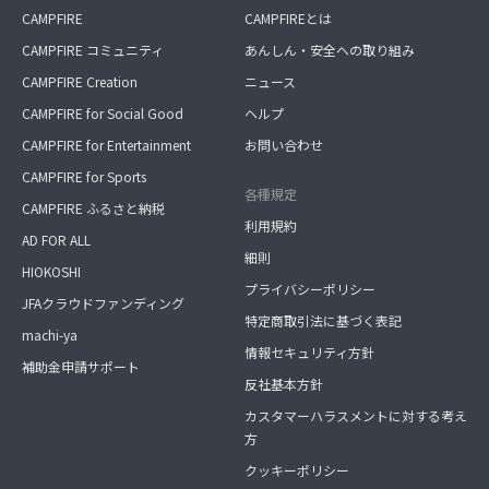
CAMPFIRE
CAMPFIREとは
CAMPFIRE コミュニティ
あんしん・安全への取り組み
CAMPFIRE Creation
ニュース
CAMPFIRE for Social Good
ヘルプ
CAMPFIRE for Entertainment
お問い合わせ
CAMPFIRE for Sports
各種規定
CAMPFIRE ふるさと納税
利用規約
AD FOR ALL
細則
HIOKOSHI
プライバシーポリシー
JFAクラウドファンディング
特定商取引法に基づく表記
machi-ya
情報セキュリティ方針
補助金申請サポート
反社基本方針
カスタマーハラスメントに対する考え
方
クッキーポリシー