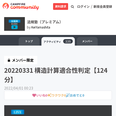
/
資料請求
ログイン
新規会員登録
法規塾〔プレミアム〕
by
KeiYamashita
トップ
339
メンバー
アクティビティ
メンバー限定
20220331 構造計算適合性判定【124
分】
2022/04/01 00:23
いいね
0
ワクワク
0
おめでと
0