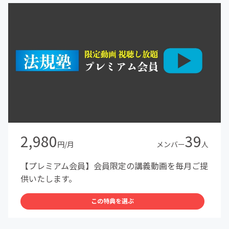
2,980
39
円/月
メンバー
人
【プレミアム会員】会員限定の講義動画を毎月ご提
供いたします。
この特典を選ぶ