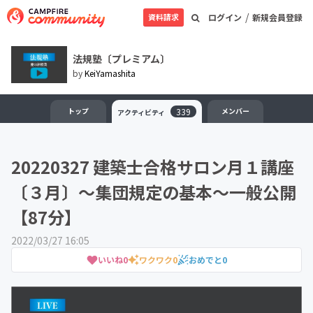
/
資料請求
ログイン
新規会員登録
法規塾〔プレミアム〕
by
KeiYamashita
トップ
339
メンバー
アクティビティ
20220327 建築士合格サロン月１講座
〔３月〕〜集団規定の基本〜一般公開
【87分】
2022/03/27 16:05
いいね
0
ワクワク
0
おめでと
0