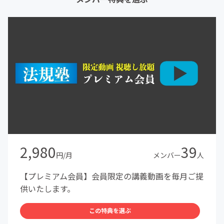
2,980
39
円/月
メンバー
人
【プレミアム会員】会員限定の講義動画を毎月ご提
供いたします。
この特典を選ぶ