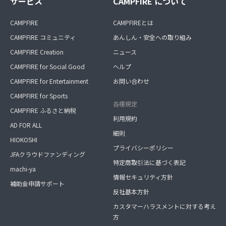
サービス
CAMPFIRE について
CAMPFIRE
CAMPFIREとは
CAMPFIRE コミュニティ
あんしん・安全への取り組み
CAMPFIRE Creation
ニュース
CAMPFIRE for Social Good
ヘルプ
CAMPFIRE for Entertainment
お問い合わせ
CAMPFIRE for Sports
各種規定
CAMPFIRE ふるさと納税
利用規約
AD FOR ALL
細則
HIOKOSHI
プライバシーポリシー
JFAクラウドファンディング
特定商取引法に基づく表記
machi-ya
情報セキュリティ方針
補助金申請サポート
反社基本方針
カスタマーハラスメントに対する考え
方