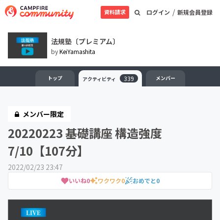
/
資料請求
ログイン
新規会員登録
法規塾〔プレミアム〕
by
KeiYamashita
トップ
339
メンバー
アクティビティ
メンバー限定
20220223 基礎講座 構造強度
7/10【107分】
2022/02/23 23:47
いいね
0
ワクワク
0
おめでと
0