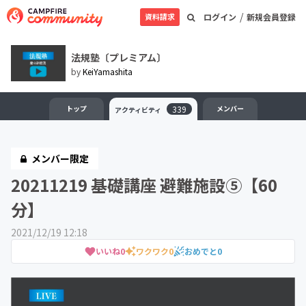
/
資料請求
ログイン
新規会員登録
法規塾〔プレミアム〕
by
KeiYamashita
トップ
339
メンバー
アクティビティ
メンバー限定
20211219 基礎講座 避難施設⑤【60
分】
2021/12/19 12:18
いいね
0
ワクワク
0
おめでと
0