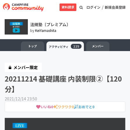
/
資料請求
ログイン
新規会員登録
法規塾〔プレミアム〕
by
KeiYamashita
トップ
339
メンバー
アクティビティ
メンバー限定
20211214 基礎講座 内装制限②【120
分】
2021/12/14 23:50
いいね
0
ワクワク
0
おめでと
0