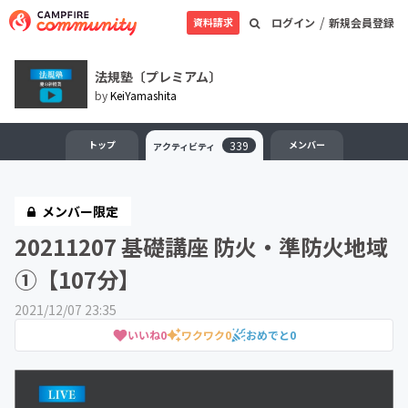
/
資料請求
ログイン
新規会員登録
法規塾〔プレミアム〕
by
KeiYamashita
トップ
339
メンバー
アクティビティ
メンバー限定
20211207 基礎講座 防火・準防火地域
①【107分】
2021/12/07 23:35
いいね
0
ワクワク
0
おめでと
0