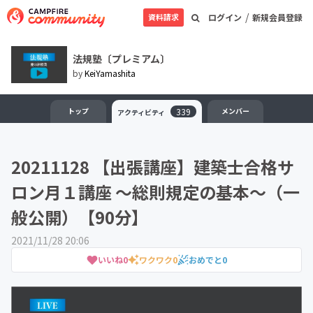
/
資料請求
ログイン
新規会員登録
法規塾〔プレミアム〕
by
KeiYamashita
トップ
339
メンバー
アクティビティ
20211128 【出張講座】建築士合格サ
ロン月１講座 〜総則規定の基本〜（一
般公開）【90分】
2021/11/28 20:06
いいね
0
ワクワク
0
おめでと
0