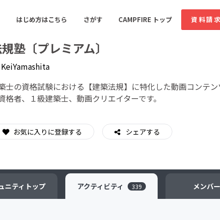
はじめ方はこちら
さがす
CAMPFIRE トップ
資料請
法規塾〔プレミアム〕
y
KeiYamashita
すめのコミュニティ
人気のコミュニティ
新着のコミュ
築士の資格試験における【建築法規】に特化した動画コンテン
資格者、１級建築士、動画クリエイターです。
音楽
舞台・パフォーマンス
お気に入りに登録する
シェアする
ゲーム・サービス開発
フード・飲食店
書籍・雑誌出版
アニメ・漫画
ソーシャルグッド
ビューティー・ヘルス
ュニティ
トップ
アクティビティ
メンバ
339