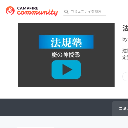
b
おす
建
定
アート・写真
テクノロジー・ガジェット
映像・映画
ビジネス・起業
コミ
チャレンジ