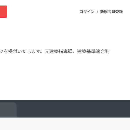
/
求
ログイン
新規会員登録
ニティ
ツを提供いたします。元建築指導課、建築基準適合判
プロダクト
ファッション
スポーツ
ケア
まちづくり・地域活性化
ー