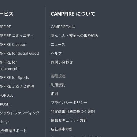
ービス
CAMPFIRE について
MPFIRE
CAMPFIREとは
MPFIRE コミュニティ
あんしん・安全への取り組み
PFIRE Creation
ニュース
PFIRE for Social Good
ヘルプ
PFIRE for
お問い合わせ
ertainment
各種規定
PFIRE for Sports
利用規約
MPFIRE ふるさと納税
細則
FOR ALL
プライバシーポリシー
KOSHI
特定商取引法に基づく表記
FAクラウドファンディング
情報セキュリティ方針
hi-ya
反社基本方針
助金申請サポート