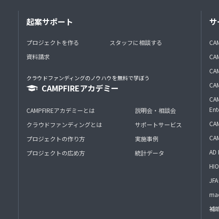
起案サポート
サ
プロジェクトを作る
スタッフに相談する
CA
資料請求
CA
CAM
クラウドファンディングのノウハウを無料で学ぼう
CAM
CAMPFIREアカデミー
CAM
Ent
CAMPFIREアカデミーとは
説明会・相談会
CAM
クラウドファンディングとは
サポートサービス
CA
プロジェクトの作り方
実施事例
AD 
プロジェクトの広め方
統計データ
HIO
J
mac
補