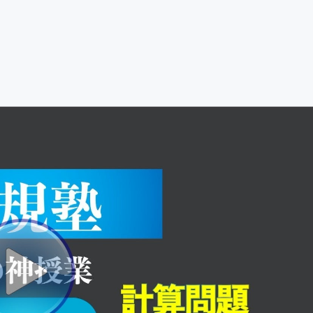
CAMPFIRE for Social Good
CAMPFIRE Creation
】