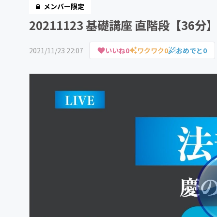
メンバー限定
20211123 基礎講座 直階段【36分
2021/11/23 22:07
いいね
0
ワクワク
0
おめでと
0