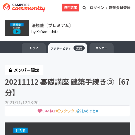
/
資料請求
ログイン
新規会員登録
法規塾〔プレミアム〕
by
KeiYamashita
トップ
339
メンバー
アクティビティ
メンバー限定
20211112 基礎講座 建築手続き③【67
分】
2021/11/12 23:20
いいね
1
ワクワク
0
おめでと
0