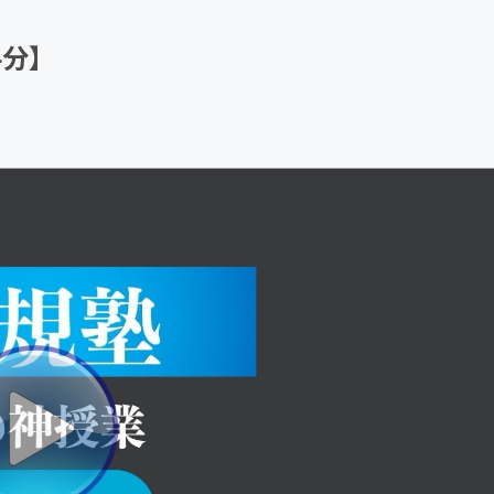
CAMPFIRE for Social Good
CAMPFIRE Creation
4分】