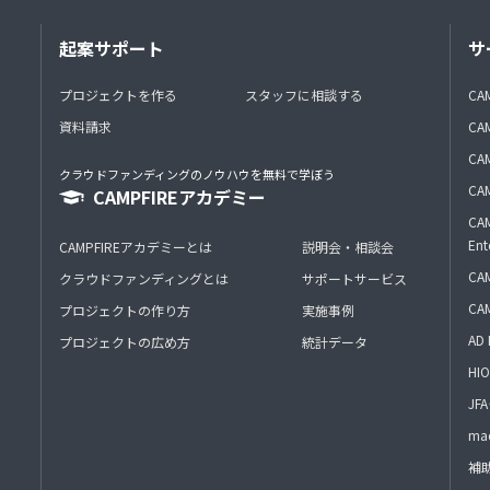
起案サポート
サ
プロジェクトを作る
スタッフに相談する
CA
資料請求
CA
CAM
クラウドファンディングのノウハウを無料で学ぼう
CAM
CAMPFIREアカデミー
CAM
Ent
CAMPFIREアカデミーとは
説明会・相談会
CAM
クラウドファンディングとは
サポートサービス
CA
プロジェクトの作り方
実施事例
AD 
プロジェクトの広め方
統計データ
HIO
J
mac
補