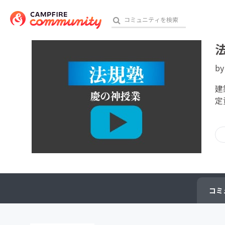
b
おす
建
定
アート・写真
テクノロジー・ガジェット
映像・映画
ビジネス・起業
コミ
チャレンジ