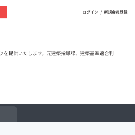
/
求
ログイン
新規会員登録
ニティ
ツを提供いたします。元建築指導課、建築基準適合判
プロダクト
ファッション
スポーツ
ケア
まちづくり・地域活性化
ー