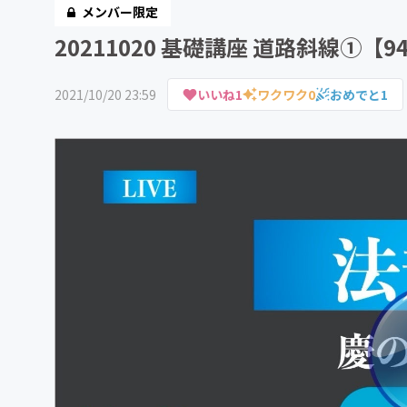
メンバー限定
20211020 基礎講座 道路斜線①【9
2021/10/20 23:59
いいね
1
ワクワク
0
おめでと
1