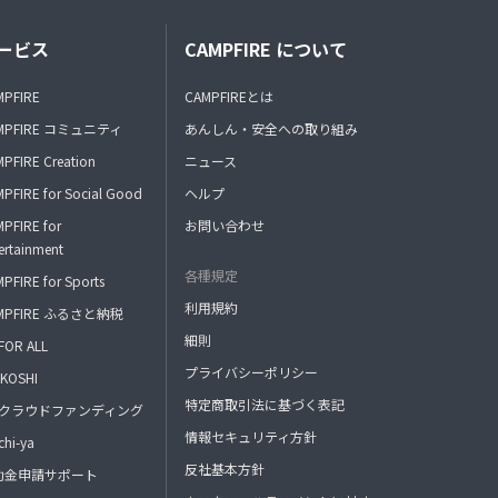
ービス
CAMPFIRE について
MPFIRE
CAMPFIREとは
MPFIRE コミュニティ
あんしん・安全への取り組み
PFIRE Creation
ニュース
PFIRE for Social Good
ヘルプ
PFIRE for
お問い合わせ
ertainment
各種規定
PFIRE for Sports
利用規約
MPFIRE ふるさと納税
細則
FOR ALL
プライバシーポリシー
KOSHI
特定商取引法に基づく表記
FAクラウドファンディング
情報セキュリティ方針
hi-ya
反社基本方針
助金申請サポート