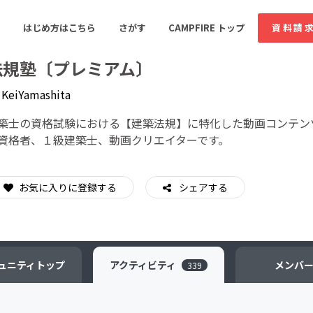
はじめ方はこちら
さがす
CAMPFIRE トップ
資料請
法規塾〔プレミアム〕
y
KeiYamashita
すめのコミュニティ
人気のコミュニティ
新着のコミュ
築士の資格試験における【建築法規】に特化した動画コンテン
資格者、１級建築士、動画クリエイターです。
音楽
舞台・パフォーマンス
お気に入りに登録する
シェアする
ゲーム・サービス開発
フード・飲食店
書籍・雑誌出版
アニメ・漫画
ソーシャルグッド
ビューティー・ヘルス
ュニティ
トップ
アクティビティ
メンバ
339